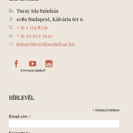
Turay Ida Színház
1089 Budapest, Kálvária tér 6.
+36 1 379 8236
+36 70 607 2620
info@turayidaszinhaz.hu
Kövessen minket!
HÍRLEVÉL
*
Kötelező kitölteni
*
Email cím
Keresztnév