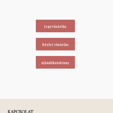
Jegyvásárlás
Bérlet vásárlás
Ajándékutalvány
KAPCSOLAT