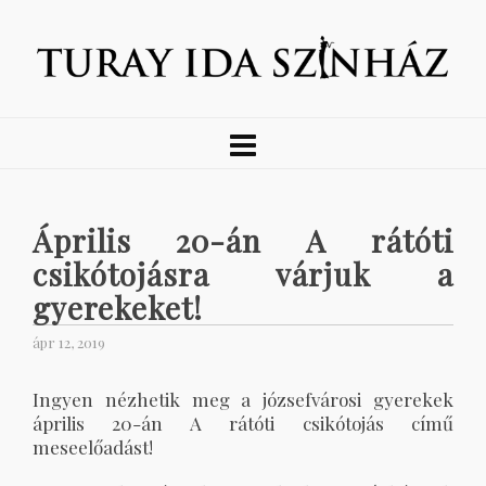
Április 20-án A rátóti
csikótojásra várjuk a
gyerekeket!
ápr 12, 2019
Ingyen nézhetik meg a józsefvárosi gyerekek
április 20-án A rátóti csikótojás című
meseelőadást!