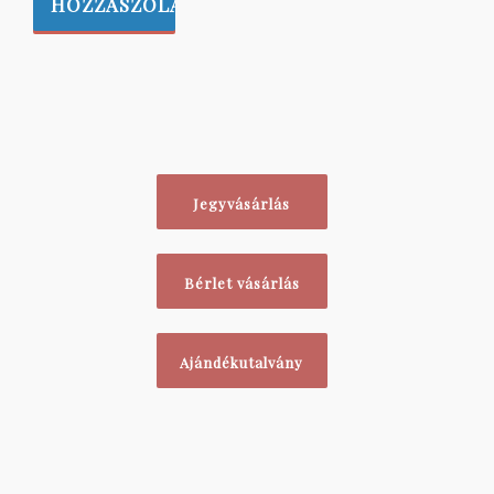
Jegyvásárlás
Bérlet vásárlás
Ajándékutalvány