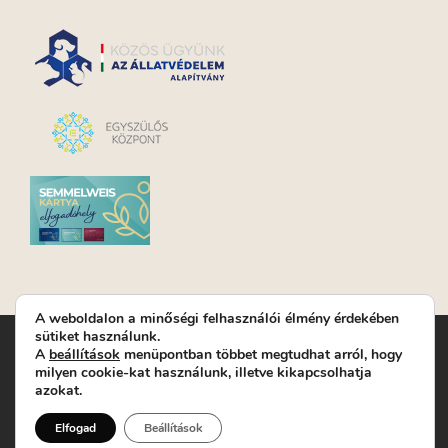
A weboldalon a minőségi felhasználói élmény érdekében
sütiket használunk.
Turay Ida Színház Közhasznú Nonprofit Kft. | Működési
A
beállítások
menüpontban többet megtudhat arról, hogy
helyszín: Turay Ida Színház 1089 Budapest, Kálvária tér 6. |
milyen cookie-kat használunk, illetve kikapcsolhatja
Levelezési cím: 1089 Budapest, Kálvária tér 14. | Titkárság:
+36
azokat.
(1) 611 9225
|
Nyeremenyjáték szabályzat
|
Jegyrendelés:
+36-70/607-2620
( Hétfő: zárva; Kedd-Péntek:
Elfogad
Beállítások