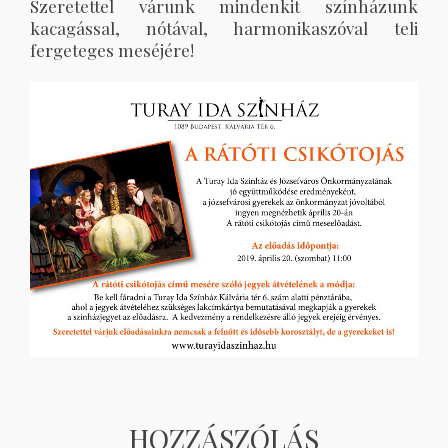
Szeretettel várunk mindenkit színházunk
kacagással, nótával, harmonikaszóval teli
fergeteges meséjére!
HOZZÁSZÓLÁS