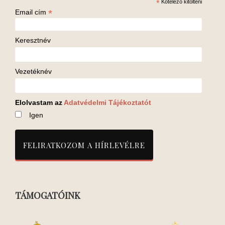
*
Kötelező kitölteni
*
Email cím
Keresztnév
Vezetéknév
Elolvastam az
Adatvédelmi Tájékoztatót
Igen
TÁMOGATÓINK