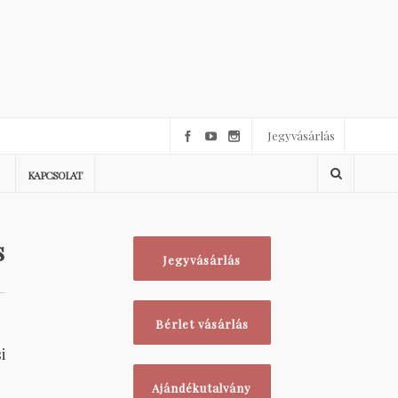
Jegyvásárlás
KAPCSOLAT
s
Jegyvásárlás
Bérlet vásárlás
i
Ajándékutalvány