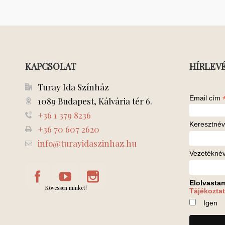
KAPCSOLAT
HÍRLEV
Turay Ida Színház
Email cím
1089 Budapest, Kálvária tér 6.
+36 1 379 8236
Keresztnév
+36 70 607 2620
info@turayidaszinhaz.hu
Vezetékné
Elolvasta
Kövessen minket!
Tájékoztat
Igen