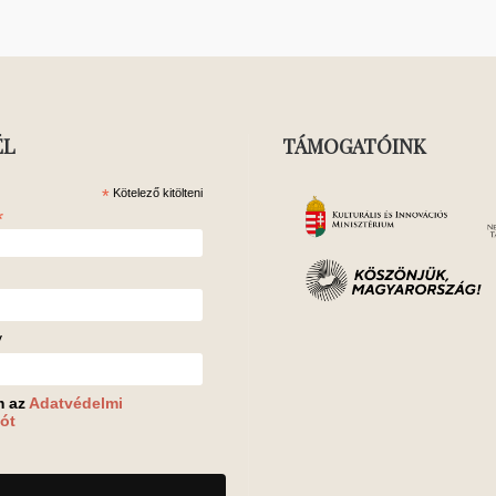
ÉL
TÁMOGATÓINK
*
Kötelező kitölteni
*
v
m az
Adatvédelmi
ót