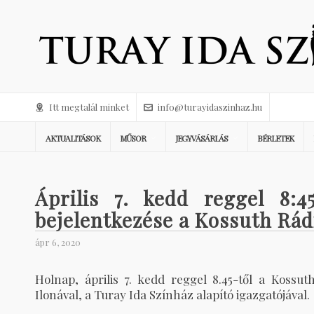
Itt megtalál minket
info@turayidaszinhaz.hu
AKTUALITÁSOK
MŰSOR
JEGYVÁSÁRLÁS
BÉRLETEK
Április 7. kedd reggel 8:4
bejelentkezése a Kossuth Rád
ápr 6, 2020
Holnap, április 7. kedd reggel 8.45-től a Kossut
Ilonával, a Turay Ida Színház alapító igazgatójával.