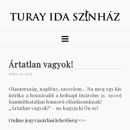
Ártatlan vagyok!
márc 20, 2019
Olaszország, napfény, szerelem… Na meg egy kis
intrika a hozzávalói a holnapi (március 21. 19:00)
hamisíthatatlan humorú előadásunknak!
„Ártatlan vagyok!” – ne hagyja ki Ön se!
Online jegyvásárlási lehetőség>>>