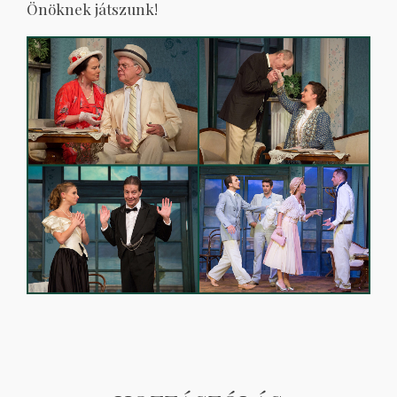
Önöknek játszunk!