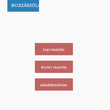
Jegyvásárlás
Bérlet vásárlás
Ajándékutalvány