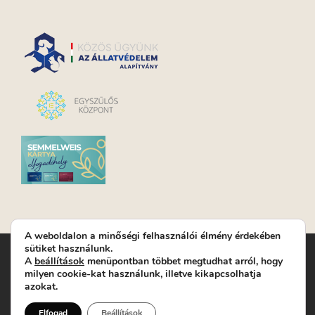
A weboldalon a minőségi felhasználói élmény érdekében
sütiket használunk.
Turay Ida Színház Közhasznú Nonprofit Kft. | Működési
A
beállítások
menüpontban többet megtudhat arról, hogy
helyszín: Turay Ida Színház 1089 Budapest, Kálvária tér 6. |
milyen cookie-kat használunk, illetve kikapcsolhatja
Levelezési cím: 1089 Budapest, Kálvária tér 14. | Titkárság:
+36
azokat.
(1) 611 9225
|
Nyeremenyjáték szabályzat
|
Jegyrendelés:
+36-70/607-2620
( Hétfő: zárva; Kedd-Péntek:
Elfogad
Beállítások