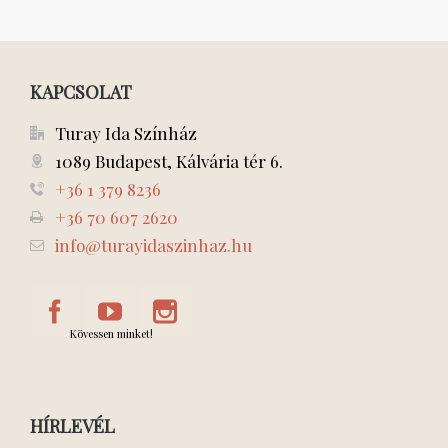
KAPCSOLAT
Turay Ida Színház
1089 Budapest, Kálvária tér 6.
+36 1 379 8236
+36 70 607 2620
info@turayidaszinhaz.hu
Kövessen minket!
HÍRLEVÉL