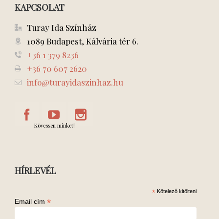
KAPCSOLAT
Turay Ida Színház
1089 Budapest, Kálvária tér 6.
+36 1 379 8236
+36 70 607 2620
info@turayidaszinhaz.hu
Kövessen minket!
HÍRLEVÉL
*
Kötelező kitölteni
*
Email cím