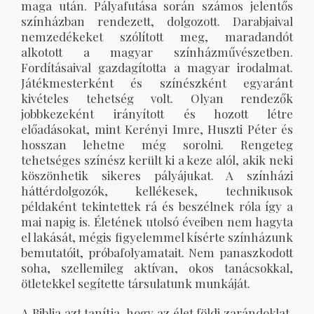
maga után. Pályafutása során számos jelentős
színházban rendezett, dolgozott. Darabjaival
nemzedékeket szólított meg, maradandót
alkotott a magyar színházművészetben.
Fordításaival gazdagította a magyar irodalmat.
Játékmesterként és színészként egyaránt
kivételes tehetség volt. Olyan rendezők
jobbkezeként irányított és hozott létre
előadásokat, mint Kerényi Imre, Huszti Péter és
hosszan lehetne még sorolni. Rengeteg
tehetséges színész került ki a keze alól, akik neki
köszönhetik sikeres pályájukat. A színházi
háttérdolgozók, kellékesek, technikusok
példaként tekintettek rá és beszélnek róla így a
mai napig is. Életének utolsó éveiben nem hagyta
el lakását, mégis figyelemmel kísérte színházunk
bemutatóit, próbafolyamatait. Nem panaszkodott
soha, szellemileg aktívan, okos tanácsokkal,
ötletekkel segítette társulatunk munkáját.
A Biblia azt tanítja, hogy az élet földi zarándoklat,