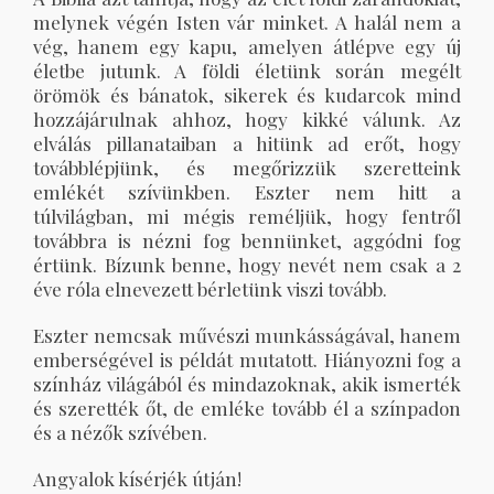
melynek végén Isten vár minket. A halál nem a
vég, hanem egy kapu, amelyen átlépve egy új
életbe jutunk. A földi életünk során megélt
örömök és bánatok, sikerek és kudarcok mind
hozzájárulnak ahhoz, hogy kikké válunk. Az
elválás pillanataiban a hitünk ad erőt, hogy
továbblépjünk, és megőrizzük szeretteink
emlékét szívünkben. Eszter nem hitt a
túlvilágban, mi mégis reméljük, hogy fentről
továbbra is nézni fog bennünket, aggódni fog
értünk. Bízunk benne, hogy nevét nem csak a 2
éve róla elnevezett bérletünk viszi tovább.
Eszter nemcsak művészi munkásságával, hanem
emberségével is példát mutatott. Hiányozni fog a
színház világából és mindazoknak, akik ismerték
és szerették őt, de emléke tovább él a színpadon
és a nézők szívében.
Angyalok kísérjék útján!