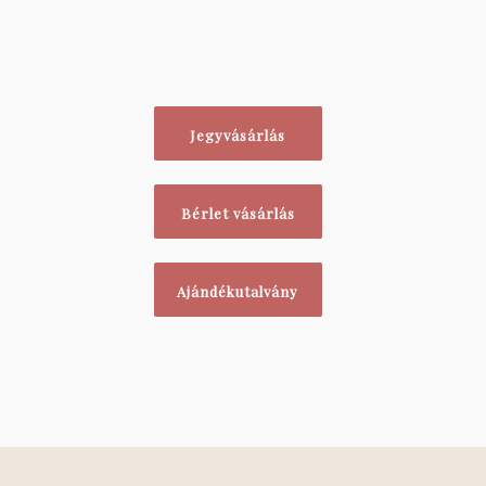
Jegyvásárlás
Bérlet vásárlás
Ajándékutalvány