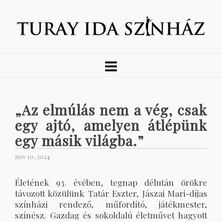
„Az elmúlás nem a vég, csak
egy ajtó, amelyen átlépünk
egy másik világba.”
nov 10, 2024
Életének 93. évében, tegnap délután örökre
távozott közülünk Tatár Eszter, Jászai Mari-díjas
színházi rendező, műfordító, játékmester,
színész. Gazdag és sokoldalú életművet hagyott