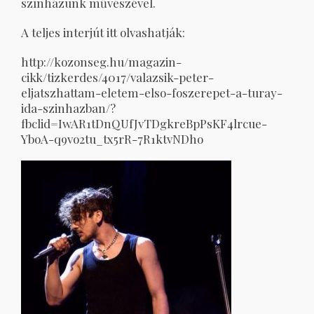
színházunk művészével.
A teljes interjút itt olvashatják:
http://kozonseg.hu/magazin-
cikk/tizkerdes/4017/valazsik-peter-
eljatszhattam-eletem-elso-foszerepet-a-turay-
ida-szinhazban/?
fbclid=IwAR1tDnQUfJvTDgkreBpPsKF4lrcue-
YboA-q9vo2tu_tx5rR-7R1ktvNDho