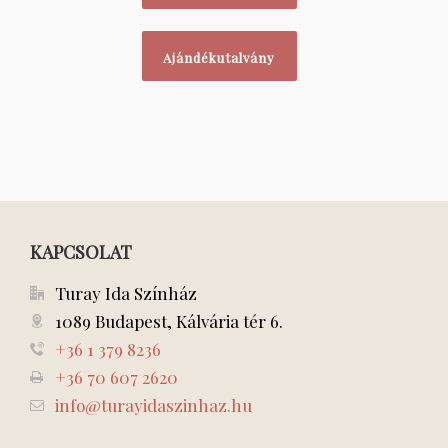
Ajándékutalvány
KAPCSOLAT
Turay Ida Színház
1089 Budapest, Kálvária tér 6.
+36 1 379 8236
+36 70 607 2620
info@turayidaszinhaz.hu