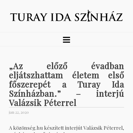
„Az előző évadban
eljátszhattam életem első
főszerepét a Turay Ida
Színházban.” – interjú
Valázsik Péterrel
jan 22, 2020
A közönség.hu készített interjút Valázsik Péterrel,