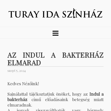
AZ INDUL A BAKTERHÁZ
ELMARAD
szept 5, 2024
Kedves Nézőink!
Sajnálattal tájékoztatjuk önöket, hogy az
Indul a
bakterház
című előadásaink betegség miatt
elmaradnak.
A jegyek visszaválthatók vagy bármely