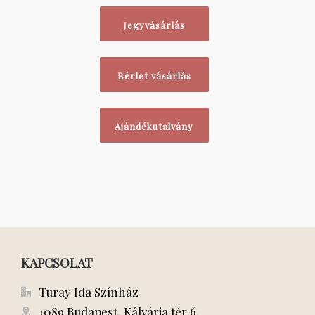
Jegyvásárlás
Bérlet vásárlás
Ajándékutalvány
KAPCSOLAT
Turay Ida Színház
1089 Budapest, Kálvária tér 6.