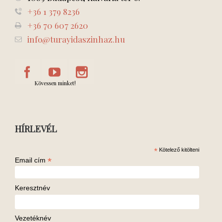
+36 1 379 8236
+36 70 607 2620
info@turayidaszinhaz.hu
Kövessen minket!
HÍRLEVÉL
*
Kötelező kitölteni
*
Email cím
Keresztnév
Vezetéknév