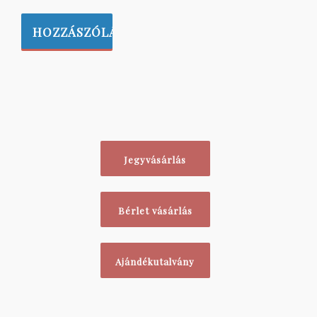
Jegyvásárlás
Bérlet vásárlás
Ajándékutalvány