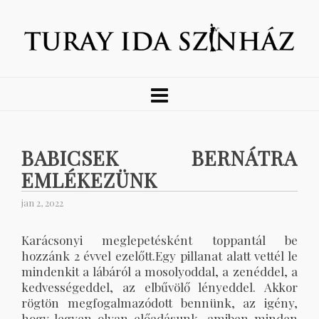
BABICSEK BERNÁTRA
EMLÉKEZÜNK
jan 2, 2022
Karácsonyi meglepetésként toppantál be
hozzánk 2 évvel ezelőtt.Egy pillanat alatt vettél le
mindenkit a lábáról a mosolyoddal, a zenéddel, a
kedvességeddel, az elbűvölő lényeddel. Akkor
rögtön megfogalmazódott bennünk, az igény,
hogy legyen olyan előadásunk, amiben minden