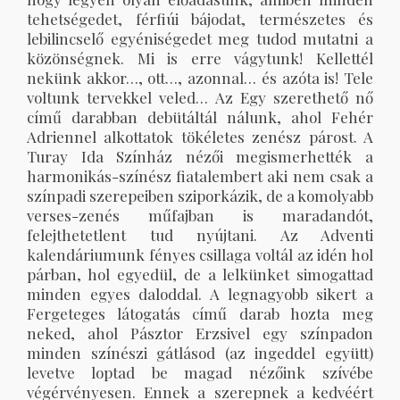
tehetségedet, férfiúi bájodat, természetes és
lebilincselő egyéniségedet meg tudod mutatni a
közönségnek. Mi is erre vágytunk! Kellettél
nekünk akkor…, ott…, azonnal… és azóta is! Tele
voltunk tervekkel veled… Az Egy szerethető nő
című darabban debütáltál nálunk, ahol Fehér
Adriennel alkottatok tökéletes zenész párost. A
Turay Ida Színház nézői megismerhették a
harmonikás-színész fiatalembert aki nem csak a
színpadi szerepeiben sziporkázik, de a komolyabb
verses-zenés műfajban is maradandót,
felejthetetlent tud nyújtani. Az Adventi
kalendáriumunk fényes csillaga voltál az idén hol
párban, hol egyedül, de a lelkünket simogattad
minden egyes daloddal. A legnagyobb sikert a
Fergeteges látogatás című darab hozta meg
neked, ahol Pásztor Erzsivel egy színpadon
minden színészi gátlásod (az ingeddel együtt)
levetve loptad be magad nézőink szívébe
végérvényesen. Ennek a szerepnek a kedvéért