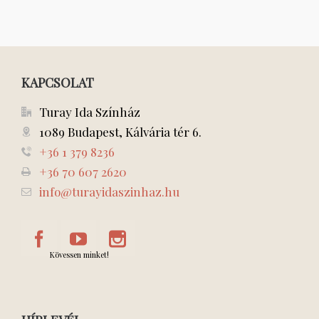
KAPCSOLAT
Turay Ida Színház
1089 Budapest, Kálvária tér 6.
+36 1 379 8236
+36 70 607 2620
info@turayidaszinhaz.hu
Kövessen minket!