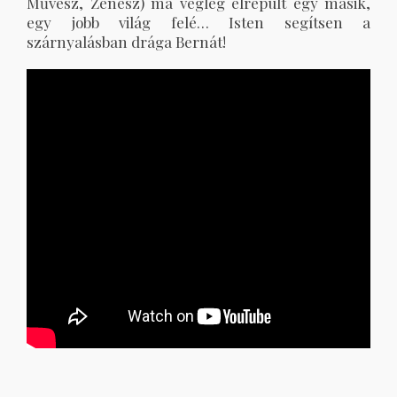
Művész, Zenész) ma végleg elrepült egy másik,
egy jobb világ felé… Isten segítsen a
szárnyalásban drága Bernát!