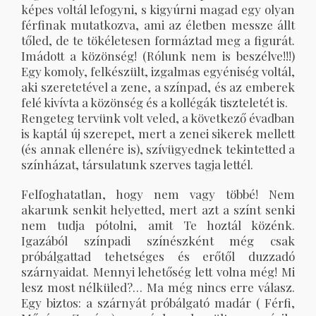
képes voltál lefogyni, s kigyúrni magad egy olyan
férfinak mutatkozva, ami az életben messze állt
tőled, de te tökéletesen formáztad meg a figurát.
Imádott a közönség! (Rólunk nem is beszélve!!!)
Egy komoly, felkészült, izgalmas egyéniség voltál,
aki szeretetével a zene, a színpad, és az emberek
felé kivívta a közönség és a kollégák tiszteletét is.
Rengeteg tervünk volt veled, a következő évadban
is kaptál új szerepet, mert a zenei sikerek mellett
(és annak ellenére is), szívügyednek tekintetted a
színházat, társulatunk szerves tagja lettél.
Felfoghatatlan, hogy nem vagy többé! Nem
akarunk senkit helyetted, mert azt a színt senki
nem tudja pótolni, amit Te hoztál közénk.
Igazából színpadi színészként még csak
próbálgattad tehetséges és erőtől duzzadó
szárnyaidat. Mennyi lehetőség lett volna még! Mi
lesz most nélküled?… Ma még nincs erre válasz.
Egy biztos: a szárnyát próbálgató madár ( Férfi,