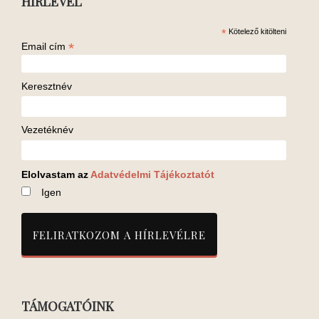
HÍRLEVÉL
*
Kötelező kitölteni
*
Email cím
Keresztnév
Vezetéknév
Elolvastam az
Adatvédelmi Tájékoztatót
Igen
TÁMOGATÓINK