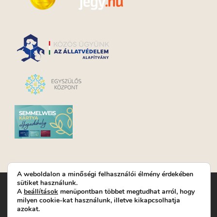
A weboldalon a minőségi felhasználói élmény érdekében
sütiket használunk.
Turay Ida Színház Közhasznú Nonprofit Kft. | Működési
A
beállítások
menüpontban többet megtudhat arról, hogy
helyszín: Turay Ida Színház 1089 Budapest, Kálvária tér 6. |
milyen cookie-kat használunk, illetve kikapcsolhatja
Levelezési cím: 1089 Budapest, Kálvária tér 14. | Titkárság:
+36
azokat.
(1) 611 9225
|
Nyeremenyjáték szabályzat
|