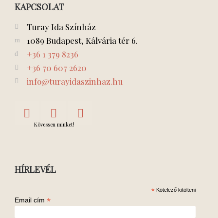
KAPCSOLAT
Turay Ida Színház
1089 Budapest, Kálvária tér 6.
+36 1 379 8236
+36 70 607 2620
info@turayidaszinhaz.hu
Kövessen minket!
HÍRLEVÉL
*
Kötelező kitölteni
*
Email cím