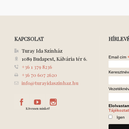
KAPCSOLAT
HÍRLEV
Turay Ida Színház
Email cím
1089 Budapest, Kálvária tér 6.
+36 1 379 8236
Keresztnév
+36 70 607 2620
info@turayidaszinhaz.hu
Vezetékné
Elolvasta
Kövessen minket!
Tájékoztat
Igen