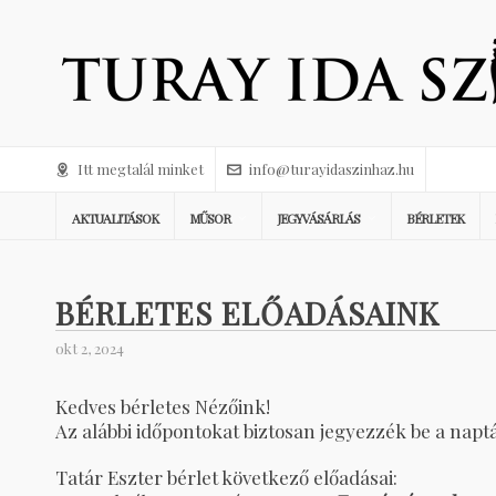
Itt megtalál minket
info@turayidaszinhaz.hu
AKTUALITÁSOK
MŰSOR
JEGYVÁSÁRLÁS
BÉRLETEK
BÉRLETES ELŐADÁSAINK
okt 2, 2024
Kedves bérletes Nézőink!
Az alábbi időpontokat biztosan jegyezzék be a napt
Tatár Eszter bérlet következő előadásai: