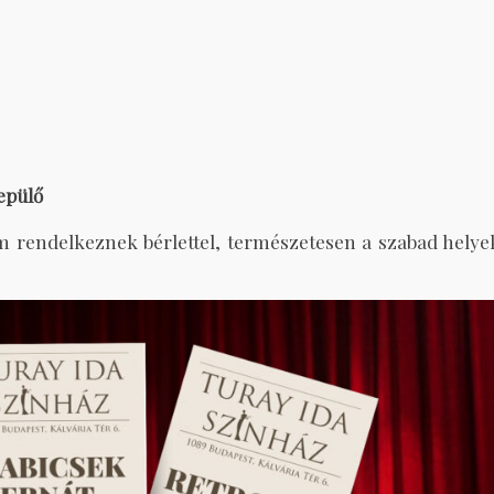
epülő
em rendelkeznek bérlettel, természetesen a szabad helye