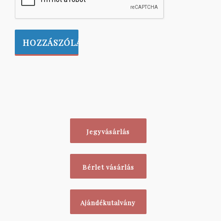
Jegyvásárlás
Bérlet vásárlás
Ajándékutalvány