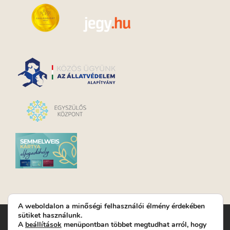
A weboldalon a minőségi felhasználói élmény érdekében
sütiket használunk.
Turay Ida Színház Közhasznú Nonprofit Kft. | Működési
A
beállítások
menüpontban többet megtudhat arról, hogy
helyszín: Turay Ida Színház 1089 Budapest, Kálvária tér 6. |