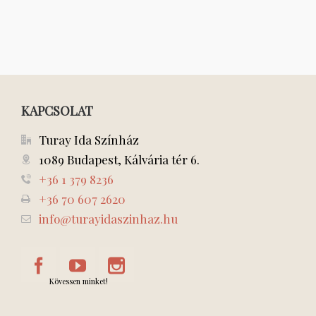
KAPCSOLAT
Turay Ida Színház
1089 Budapest, Kálvária tér 6.
+36 1 379 8236
+36 70 607 2620
info@turayidaszinhaz.hu
Kövessen minket!