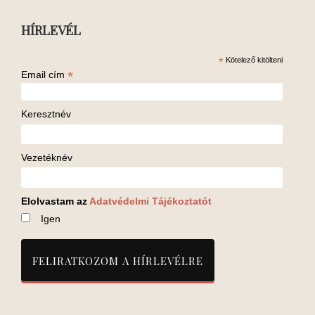
HÍRLEVÉL
*
Kötelező kitölteni
*
Email cím
Keresztnév
Vezetéknév
Elolvastam az
Adatvédelmi Tájékoztatót
Igen