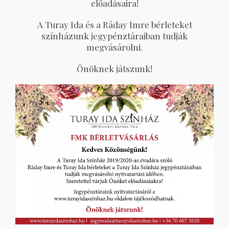
előadásaira!
A Turay Ida és a Ráday Imre bérleteket
színházunk jegypénztáraiban tudják
megvásárolni.
Önöknek játszunk!