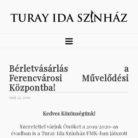
Bérletvásárlás a
Ferencvárosi Művelődési
Központba!
máj 22, 2019
Kedves Közönségünk!
Szeretettel várjuk Önöket a 2019/2020-as
évadban is a Turay Ida Színház FMK-ban játszott