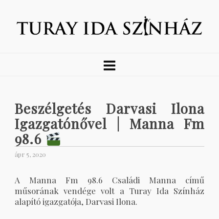
Beszélgetés Darvasi Ilona
Igazgatónővel | Manna Fm
98.6
ápr 5, 2020
A Manna Fm 98.6 Családi Manna című
műsorának vendége volt a Turay Ida Színház
alapító igazgatója, Darvasi Ilona.