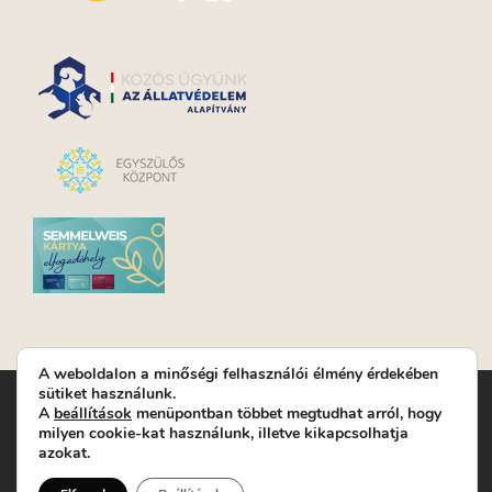
A weboldalon a minőségi felhasználói élmény érdekében
sütiket használunk.
Turay Ida Színház Közhasznú Nonprofit Kft. | Működési
A
beállítások
menüpontban többet megtudhat arról, hogy
helyszín: Turay Ida Színház 1089 Budapest, Kálvária tér 6. |
milyen cookie-kat használunk, illetve kikapcsolhatja
Levelezési cím: 1089 Budapest, Kálvária tér 14. | Titkárság:
+36
azokat.
(1) 611 9225
|
Nyeremenyjáték szabályzat
|