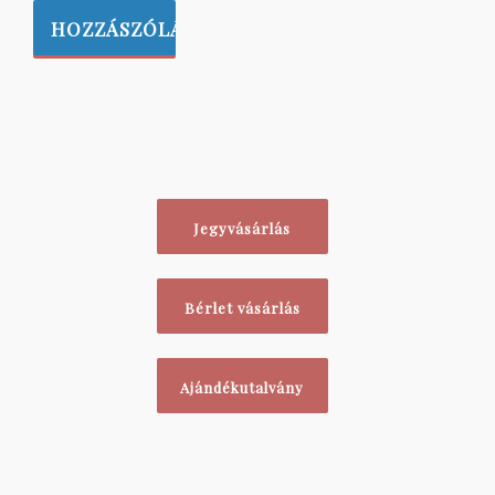
Jegyvásárlás
Bérlet vásárlás
Ajándékutalvány