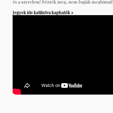
és a szerelem! Nézzék meg, nem fogják megbánni! Ím
Jegyek ide kattintva kaphatók »