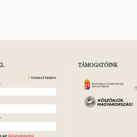
ÉL
TÁMOGATÓINK
*
Kötelező kitölteni
*
v
m az
Adatvédelmi