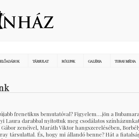
ELŐADÁSOK
TÁRSULAT
RÓLUNK
GALÉRIA
TURAY MÉDIA
nk
y újabb frenetikus bemutatóval? Figyelem….jön a Bubamara
nyi Laura darabbal nyitottuk meg csodálatos színházunkat
 Gábor zenéivel, Maráth Viktor hangszerelésében, Borbél
ray társulattal. És, hogy mi állandó benne? Hát a fiatalsá