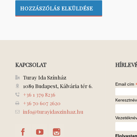
KAPCSOLAT
HÍRLEV
Turay Ida Színház
Email cím
1089 Budapest, Kálvária tér 6.
+36 1 379 8236
Keresztnév
+36 70 607 2620
info@turayidaszinhaz.hu
Vezetékné
Elolvasta