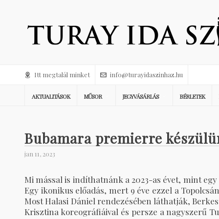
Itt megtalál minket
info@turayidaszinhaz.hu
AKTUALITÁSOK
MŰSOR
JEGYVÁSÁRLÁS
BÉRLETEK
Bubamara premierre készülü
jan 11, 2023
Mi mással is indíthatnánk a 2023-as évet, mint eg
Egy ikonikus előadás, mert 9 éve ezzel a Topolcsá
Most Halasi Dániel rendezésében láthatják, Berkes
Krisztina koreográfiáival és persze a nagyszerű Tu