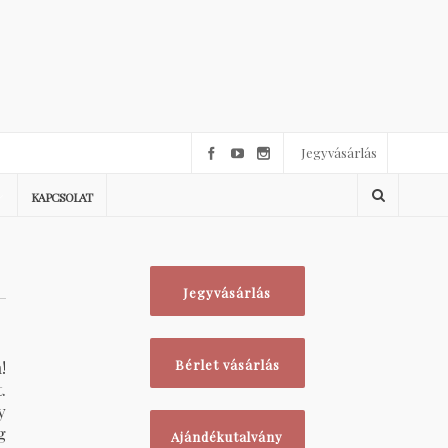
Jegyvásárlás
KAPCSOLAT
Jegyvásárlás
!
Bérlet vásárlás
.
y
g
Ajándékutalvány