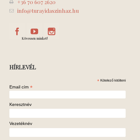
+36 70 607 2620
info@turayidaszinhaz.hu
Kövessen minket!
HÍRLEVÉL
*
Kötelező kitölteni
*
Email cím
Keresztnév
Vezetéknév