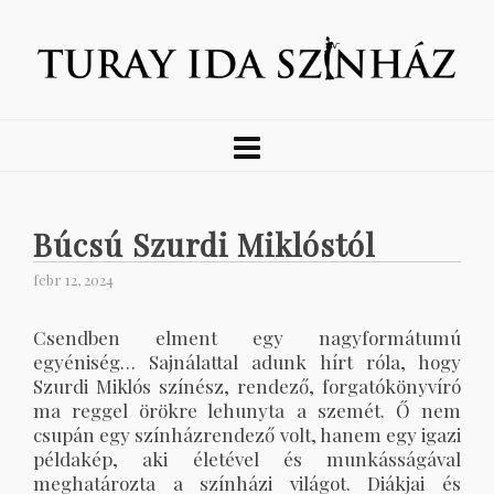
Búcsú Szurdi Miklóstól
febr 12, 2024
Csendben elment egy nagyformátumú
egyéniség… Sajnálattal adunk hírt róla, hogy
Szurdi Miklós színész, rendező, forgatókönyvíró
ma reggel örökre lehunyta a szemét. Ő nem
csupán egy színházrendező volt, hanem egy igazi
példakép, aki életével és munkásságával
meghatározta a színházi világot. Diákjai és