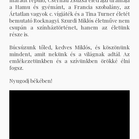
maradt repülő, Cserháti Zsuzsa életrajzi drámája
a Hamu és gyémánt, a Francia szobalány, az
Ártatlan vagyok c. vígjáték és a Tina Turner életét
bemutató Rocknagyi. Szurdi Miklós életműve nem
csupán a színháztörténet, hanem az életünk
része is.
Búcsúzunk tőled, kedves Miklós, és köszönünk
mindent, amit nekünk és a világnak adtál. Az
emlékezetünkben és a szívünkben örökké élni
fogsz.
Nyugodj békében!