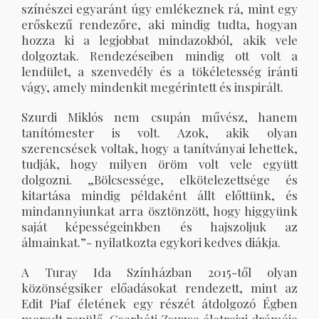
színészei egyaránt úgy emlékeznek rá, mint egy
erőskezű rendezőre, aki mindig tudta, hogyan
hozza ki a legjobbat mindazokból, akik vele
dolgoztak. Rendezéseiben mindig ott volt a
lendület, a szenvedély és a tökéletesség iránti
vágy, amely mindenkit megérintett és inspirált.
Szurdi Miklós nem csupán művész, hanem
tanítómester is volt. Azok, akik olyan
szerencsések voltak, hogy a tanítványai lehettek,
tudják, hogy milyen öröm volt vele együtt
dolgozni. „Bölcsessége, elkötelezettsége és
kitartása mindig példaként állt előttünk, és
mindannyiunkat arra ösztönzött, hogy higgyünk
saját képességeinkben és hajszoljuk az
álmainkat.”- nyilatkozta egykori kedves diákja.
A Turay Ida Színházban 2015-től olyan
közönségsiker előadásokat rendezett, mint az
Edit Piaf életének egy részét átdolgozó Égben