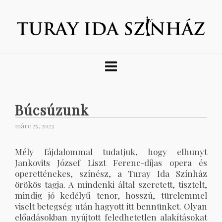
Búcsúzunk
márc 25, 2023
Mély fájdalommal tudatjuk, hogy elhunyt
Jankovits József Liszt Ferenc-díjas opera és
operetténekes, színész, a Turay Ida Színház
örökös tagja. A mindenki által szeretett, tisztelt,
mindig jó kedélyű tenor, hosszú, türelemmel
viselt betegség után hagyott itt bennünket. Olyan
előadásokban nyújtott feledhetetlen alakításokat