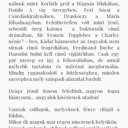
nálunk mint: Korláth gróf a Mágnás Miskában,
Danilo A víg özvegyben, Feri bácsi a
Csárdáskirálynőben, Draskóczy a Mária
főhadnagyban. Felejthetetlen volt mint Jenő,
sebesült öreg katona a Doktornők című
drámában, Sir Francis Topplebee a Charley
nénje? – ben, Kádár házmester az Angyalok nem
sírnak című tragédiában, Ferdinand Buche a
Hazudni tudni kell című vígjátékban. Csak egy
pár szerep ez így a felsorolásban, de annál
mélyebb tartalom és művészi megformálás.
Mindig ragaszkodott a hitelességhez, minden
szerephez mély színpadi alázattal fordult.
Drága Józsi! Sosem feledünk…nagyon fogsz
hiányozni… angyalok kísérjenek utadon!
Vannak csillagok, melyeknek fénye világít a
földön,
Mikor ők maguk már régen nincsenek helyükön.