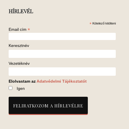
HÍRLEVÉL
*
Kötelező kitölteni
*
Email cím
Keresztnév
Vezetéknév
Elolvastam az
Adatvédelmi Tájékoztatót
Igen