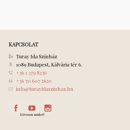
KAPCSOLAT
Turay Ida Színház
1089 Budapest, Kálvária tér 6.
+36 1 379 8236
+36 70 607 2620
info@turayidaszinhaz.hu
Kövessen minket!