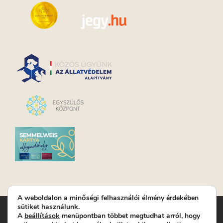
A weboldalon a minőségi felhasználói élmény érdekében
sütiket használunk.
Turay Ida Színház Közhasznú Nonprofit Kft. | Működési
A
beállítások
menüpontban többet megtudhat arról, hogy
helyszín: Turay Ida Színház 1089 Budapest, Kálvária tér 6. |