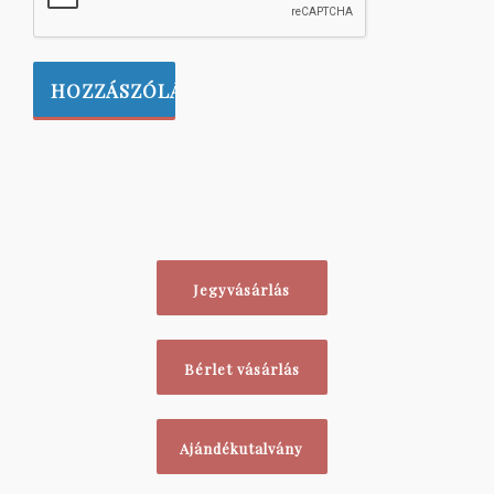
Jegyvásárlás
Bérlet vásárlás
Ajándékutalvány