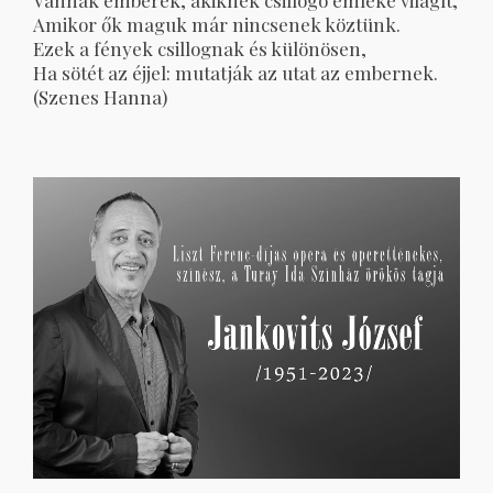
Vannak emberek, akiknek csillogó emléke világít,
Amikor ők maguk már nincsenek köztünk.
Ezek a fények csillognak és különösen,
Ha sötét az éjjel: mutatják az utat az embernek.
(Szenes Hanna)