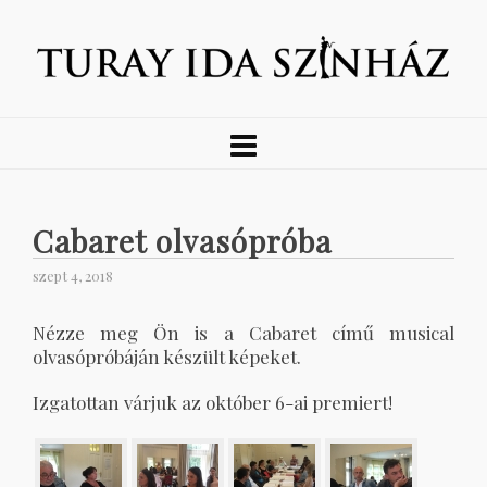
Cabaret olvasópróba
szept 4, 2018
Nézze meg Ön is a Cabaret című musical
olvasópróbáján készült képeket.
Izgatottan várjuk az október 6-ai premiert!