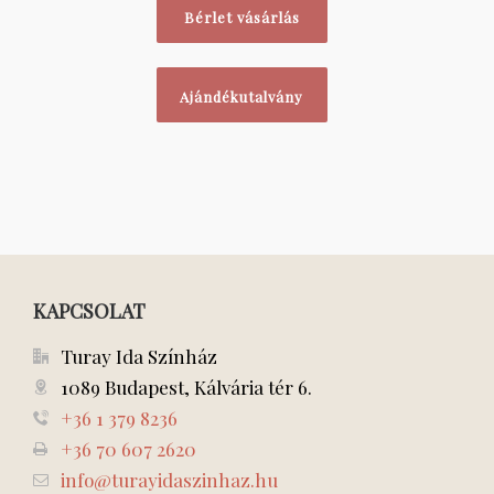
Bérlet vásárlás
Ajándékutalvány
KAPCSOLAT
Turay Ida Színház
1089 Budapest, Kálvária tér 6.
+36 1 379 8236
+36 70 607 2620
info@turayidaszinhaz.hu