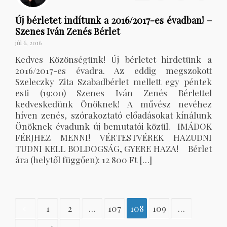
Új bérletet indítunk a 2016/2017-es évadban! –
Szenes Iván Zenés Bérlet
júl 6, 2016
Kedves Közönségünk! Új bérletet hirdetünk a
2016/2017-es évadra. Az eddig megszokott
Szeleczky Zita Szabadbérlet mellett egy péntek
esti (19:00) Szenes Iván Zenés Bérlettel
kedveskedünk Önöknek! A művész nevéhez
híven zenés, szórakoztató előadásokat kínálunk
Önöknek évadunk új bemutatói közül. IMÁDOK
FÉRJHEZ MENNI! VÉRTESTVÉREK HAZUDNI
TUDNI KELL BOLDOGSÁG, GYERE HAZA! Bérlet
ára (helytől függően): 12 800 Ft […]
1
2
…
107
108
109
…