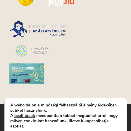
A weboldalon a minőségi felhasználói élmény érdekében
sütiket használunk.
Turay Ida Színház Közhasznú Nonprofit Kft. | Működési
A
beállítások
menüpontban többet megtudhat arról, hogy
helyszín: Turay Ida Színház 1089 Budapest, Kálvária tér 6. |
milyen cookie-kat használunk, illetve kikapcsolhatja
Levelezési cím: 1089 Budapest, Kálvária tér 14. | Titkárság:
+36
azokat.
(1) 611 9225
|
Nyeremenyjáték szabályzat
|