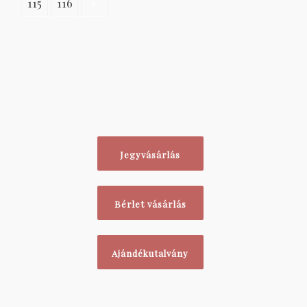
115
116
Jegyvásárlás
Bérlet vásárlás
Ajándékutalvány