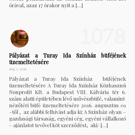
órával, azaz 17 órakor nyit a […]
1078
Pályázat a Turay Ida Színház büféjének
üzemeltetésére
aug 1, 2016
Pályázat a Turay Ida Színház büféjének
üzemeltetésére A Turay Ida Színház Közhasznú
Nonprofit Kft. a Budapest VIII. Kálvária tér 6.
szám alatti épületében lévő művészbüfé, valamint
nézőtéri büfé üzemeltetésére 2016. augusztus 01
–től , az alábbi felhívást adja ki: A Színház olyan –
gazdasági társaság, egyéni cég, egyéni vállalkozó
– ajánlatot tevővel köt szerződést, aki/ […]