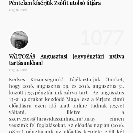
Pénteken kísérjük Zsófit utolsó útjára
aug 9, 2016
1077
VÁLTOZÁS Augusztusi jegypénztári nyitva
tartásunkban!
aug 4, 2016
Kedves Közönségünk! Tájékoztatjuk Önöket,
hogy 2016. augusztus 09. és 2016. augusztus 31.
között jegypénztárunk zárva tart. Az augusztus
13-ai 19 órakor kezdődő Maga lesz a férjem című
előadásra ezen idő alatt online tudnak jegyet
váltani, illetve a
szervezes@turayidaszinhaz.hu/turay címen
veszünk fel foglalásokat. Az előadás napján (2016.
08.13.) pénztárunk az előadás kezdete előtt két