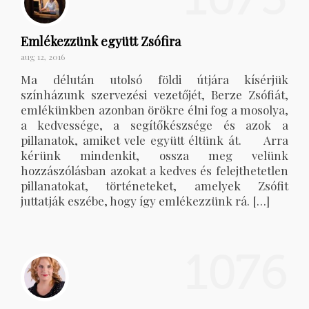
Emlékezzünk együtt Zsófira
aug 12, 2016
Ma délután utolsó földi útjára kísérjük
színházunk szervezési vezetőjét, Berze Zsófiát,
emlékünkben azonban örökre élni fog a mosolya,
a kedvessége, a segítőkészsége és azok a
pillanatok, amiket vele együtt éltünk át. Arra
kérünk mindenkit, ossza meg velünk
hozzászólásban azokat a kedves és felejthetetlen
pillanatokat, történeteket, amelyek Zsófit
juttatják eszébe, hogy így emlékezzünk rá. […]
1076