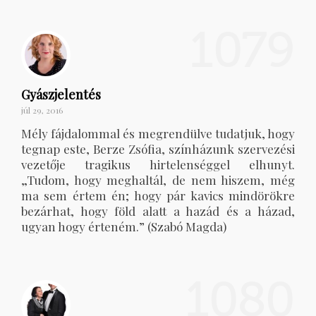
1079
Gyászjelentés
júl 29, 2016
Mély fájdalommal és megrendülve tudatjuk, hogy
tegnap este, Berze Zsófia, színházunk szervezési
vezetője tragikus hirtelenséggel elhunyt.
„Tudom, hogy meghaltál, de nem hiszem, még
ma sem értem én; hogy pár kavics mindörökre
bezárhat, hogy föld alatt a hazád és a házad,
ugyan hogy érteném.” (Szabó Magda)
1080