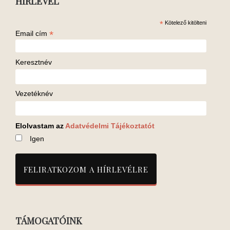
HÍRLEVÉL
*
Kötelező kitölteni
*
Email cím
Keresztnév
Vezetéknév
Elolvastam az
Adatvédelmi Tájékoztatót
Igen
TÁMOGATÓINK