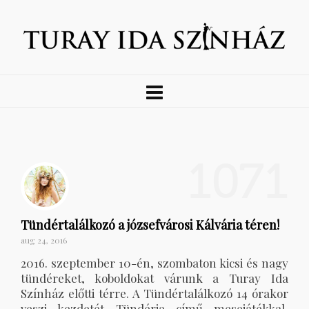
1071
Tündértalálkozó a józsefvárosi Kálvária téren!
aug 24, 2016
2016. szeptember 10-én, szombaton kicsi és nagy
tündéreket, koboldokat várunk a Turay Ida
Színház előtti térre. A Tündértalálkozó 14 órakor
veszi kezdetét Tündéria című mesejátékkal,