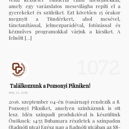
amely egy varázslatos mesevilágba repíti el a
gyerekeket és szüleiket. Ezt követően 15 órakor
megnyit a Tündérkert, ahol mesével,
tánctanítással, jelmezparádéval, fotózással és
kézműves programokkal várjuk a kicsiket. A
felnőtt […]
1072
Találkozzunk a Pozsonyi Pikniken!
aug 22, 2016
2016. szeptember 04-én (vasárnap) rendezik a 8.
Pozsonyi Pikniket, amelyen színházunk is ott
lesz. Idén színpadi produkcióval is készülünk
Önöknek: 14:55 Bubamara részletek a színpadon
(Radnóti utca) Egész nap a Radnóti utcában az S8-