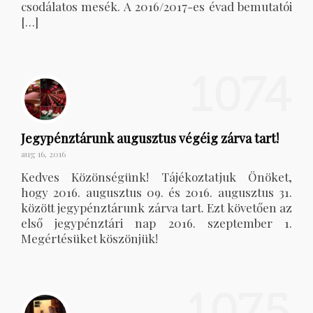
csodálatos mesék. A 2016/2017-es évad bemutatói
[…]
1074
Jegypénztárunk augusztus végéig zárva tart!
aug 16, 2016
Kedves Közönségünk! Tájékoztatjuk Önöket,
hogy 2016. augusztus 09. és 2016. augusztus 31.
között jegypénztárunk zárva tart. Ezt követően az
első jegypénztári nap 2016. szeptember 1.
Megértésüket köszönjük!
1075