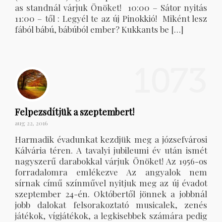
as standnál várjuk Önöket! 10:00 – Sátor nyitás
11:00 – től : Legyél te az új Pinokkió! Miként lesz
fából bábú, bábúból ember? Kukkants be […]
1073
Felpezsdítjük a szeptembert!
aug 22, 2016
Harmadik évadunkat kezdjük meg a józsefvárosi
Kálvária téren. A tavalyi jubileumi év után ismét
nagyszerű darabokkal várjuk Önöket! Az 1956-os
forradalomra emlékezve Az angyalok nem
sírnak című színművel nyitjuk meg az új évadot
szeptember 24-én. Októbertől jönnek a jobbnál
jobb dalokat felsorakoztató musicalek, zenés
játékok, vígjátékok, a legkisebbek számára pedig