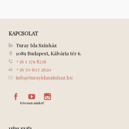
KAPCSOLAT
Turay Ida Színház
1089 Budapest, Kálvária tér 6.
+36 1 379 8236
+36 70 607 2620
info@turayidaszinhaz.hu
Kövessen minket!