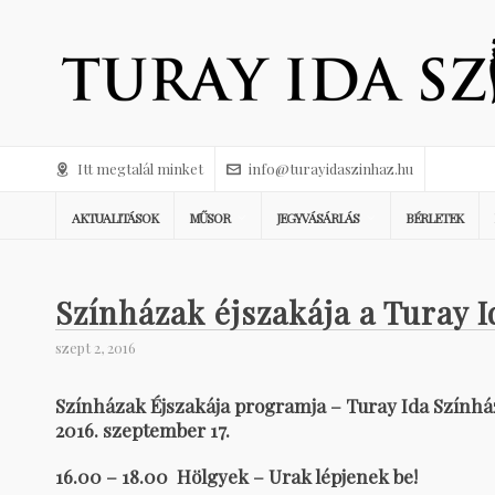
Itt megtalál minket
info@turayidaszinhaz.hu
AKTUALITÁSOK
MŰSOR
JEGYVÁSÁRLÁS
BÉRLETEK
Színházak éjszakája a Turay 
szept 2, 2016
Színházak Éjszakája programja – Turay Ida Színhá
2016. szeptember 17.
16.00 – 18.00 Hölgyek – Urak lépjenek be!