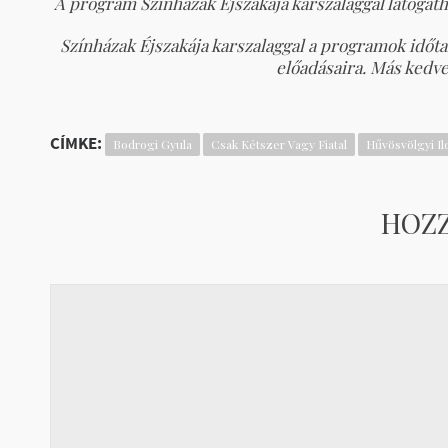
A program Színházak Éjszakája karszalaggal látogat
Színházak Éjszakája karszalaggal a programok időta
előadásaira. Más kedv
CÍMKE:
Bodrogi Gyula
Csak Kétszer Vagy Fiatal
Hűvösvölgyi Il
HOZ