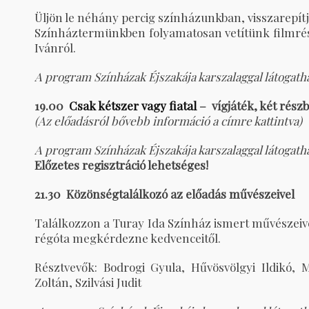
Üljön le néhány percig színházunkban, visszarepítj
Színháztermünkben folyamatosan vetítünk filmrész
Ivánról.
A program Színházak Éjszakája karszalaggal látogath
19.00
Csak kétszer vagy fiatal
– vígjáték, két rész
(Az előadásról bővebb információ a címre kattintva)
A program Színházak Éjszakája karszalaggal látogath
Előzetes regisztráció lehetséges!
21.30 Közönségtalálkozó az előadás művészeivel
Találkozzon a Turay Ida Színház ismert művészeivel
régóta megkérdezne kedvenceitől.
Résztvevők: Bodrogi Gyula, Hűvösvölgyi Ildikó, 
Zoltán, Szilvási Judit