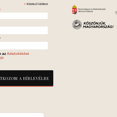
*
Kötelező kitölteni
*
v
m az
Adatvédelmi
ót