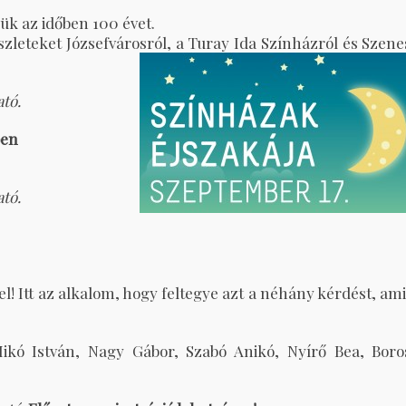
ük az időben 100 évet.
leteket Józsefvárosról, a Turay Ida Színházról és
Szene
ató.
ben
ató.
! Itt az alkalom, hogy feltegye azt a néhány kérdést, ami
Mikó István, Nagy Gábor, Szabó Anikó, Nyírő Bea, Boro