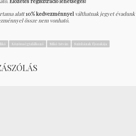
ható.
Előzetes regisztráció lehetséges!
rtama alatt
10% kedvezménnyel
válthatnak jegyet évadunk
ezménnyel össze nem vonható.
dikó
Közönségtalálkozó
Mikó István
Színházak Éjszakája
ZÁSZÓLÁS