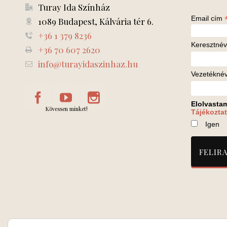
Turay Ida Színház
Email cím
1089 Budapest, Kálvária tér 6.
+36 1 379 8236
Keresztnév
+36 70 607 2620
info@turayidaszinhaz.hu
Vezetékné
Elolvasta
Kövessen minket!
Tájékoztat
Igen