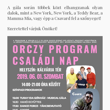
A gála során többek közt elhangzanak olyan
dalok, mint a New York, New York, a Teddy Bear, a
Mamma Mia, vagy épp a Csavard fel a szőnyeget!
Szeretettel várjuk Önöket!