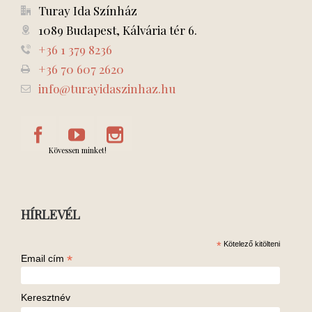
Turay Ida Színház
1089 Budapest, Kálvária tér 6.
+36 1 379 8236
+36 70 607 2620
info@turayidaszinhaz.hu
Kövessen minket!
HÍRLEVÉL
*
Kötelező kitölteni
*
Email cím
Keresztnév