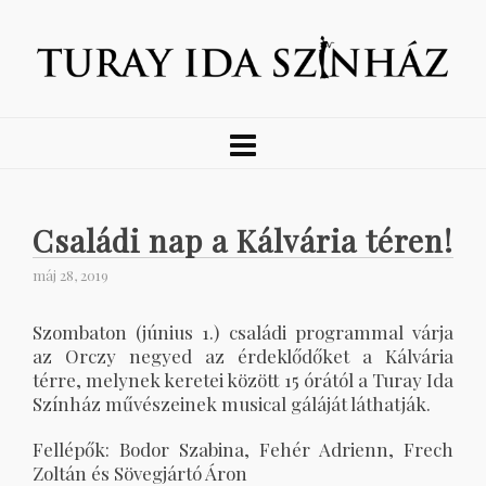
Családi nap a Kálvária téren!
máj 28, 2019
Szombaton (június 1.) családi programmal várja
az Orczy negyed az érdeklődőket a Kálvária
térre, melynek keretei között 15 órától a Turay Ida
Színház művészeinek musical gáláját láthatják.
Fellépők: Bodor Szabina, Fehér Adrienn, Frech
Zoltán és Sövegjártó Áron