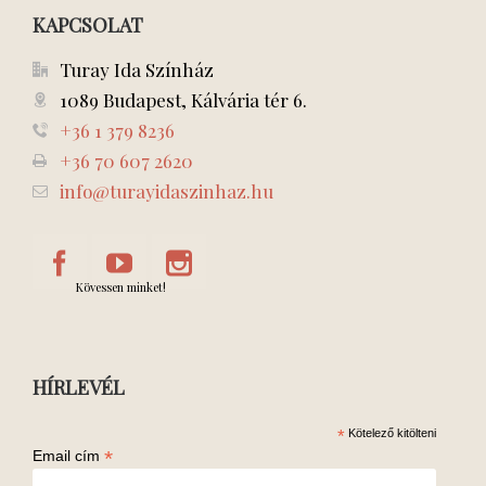
KAPCSOLAT
Turay Ida Színház
1089 Budapest, Kálvária tér 6.
+36 1 379 8236
+36 70 607 2620
info@turayidaszinhaz.hu
Kövessen minket!
HÍRLEVÉL
*
Kötelező kitölteni
*
Email cím