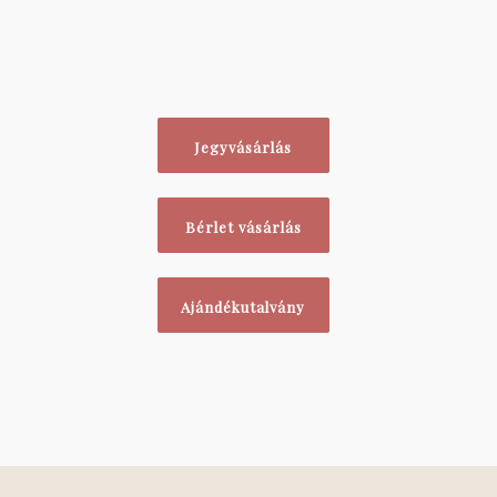
Jegyvásárlás
Bérlet vásárlás
Ajándékutalvány