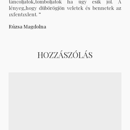
táncoljatok,tomboljatok ha úgy esik jól. A
lényeg,hogy dübörögjön veletek és bennetek az
1xfent1xlent. ”
Rúzsa Magdolna
HOZZÁSZÓLÁS