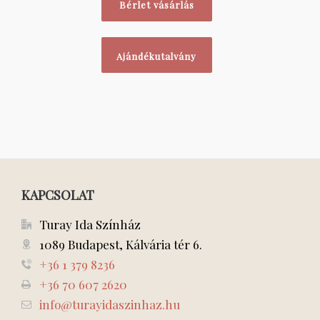
Bérlet vásárlás
Ajándékutalvány
KAPCSOLAT
Turay Ida Színház
1089 Budapest, Kálvária tér 6.
+36 1 379 8236
+36 70 607 2620
info@turayidaszinhaz.hu