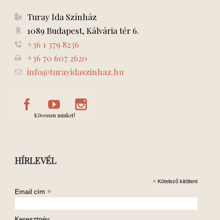
Turay Ida Színház
1089 Budapest, Kálvária tér 6.
+36 1 379 8236
+36 70 607 2620
info@turayidaszinhaz.hu
Kövessen minket!
HÍRLEVÉL
*
Kötelező kitölteni
*
Email cím
Keresztnév