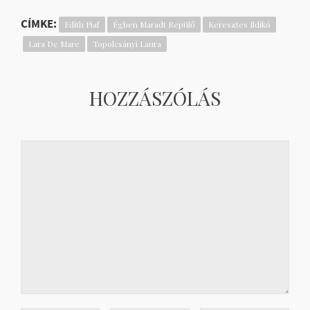
CÍMKE:
Edith Piaf
Égben Maradt Repülő
Keresztes Ildikó
Lara De Mare
Topolcsányi Laura
HOZZÁSZÓLÁS