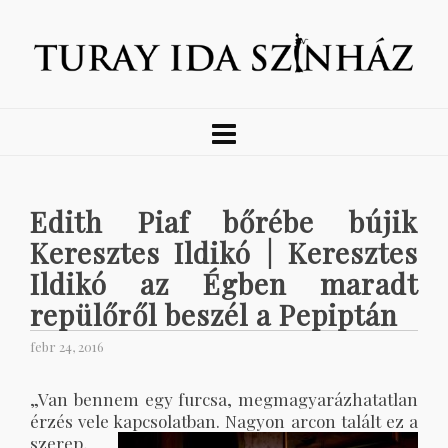
Edith Piaf bőrébe bújik
Keresztes Ildikó | Keresztes
Ildikó az Égben maradt
repülőről beszél a Pepiptán
febr 24, 2016
„Van bennem egy furcsa, megmagyarázhatatlan
érzés vele kapcsolatban. Nagyon arcon talált ez a
szerep,