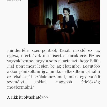
mindenféle szempontból. Kicsit riasztó ez az
egész, mert évek óta kísért a karaktere. Biztos
vagyok benne, hogy a sors akarta azt, hogy Edith
Piaf pont most lépjen be az életembe. Legutóbb
akkor pánikoltam így, amikor elkezdtem csinálni
az első saját szólólemezemet, mert egy valódi
személyt, sokkal nagyobb felelősség
megformálni.”
A cikk itt olvasható>>>