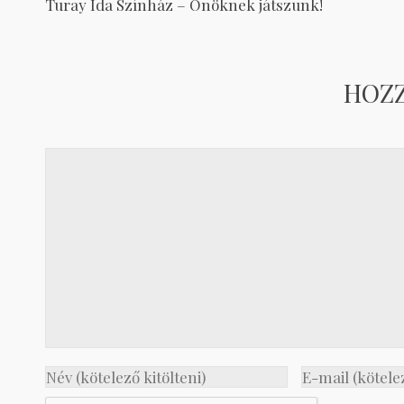
Turay Ida Színház – Önöknek játszunk!
HOZ