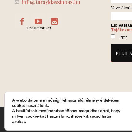
info@turayidaszinhaz.hu
Vezetékné
Elolvasta
Kövessen minket!
Tájékoztat
Igen
A weboldalon a minőségi felhasználói élmény érdekében
sütiket használunk.
A
beállítások
menüpontban többet megtudhat arról, hogy
Turay Ida Színház Közhasznú Nonprofit Kft. | Működési helys
milyen cookie-kat használunk, illetve kikapcsolhatja
azokat.
Jegyrendelés: