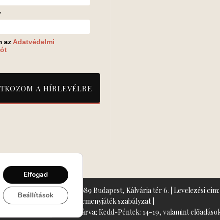
v
m az
Adatvédelmi
ót
Elfogad
zín: Turay Ida Színház 1089 Budapest, Kálvária tér 6. | Levelezési cím: 
Beállítások
Nyeremenyjáték szabályzat
|
+36-70/607-2620
( Hétfő: zárva; Kedd-Péntek: 14-19, valamint előadások 