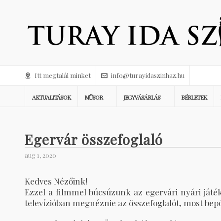
Itt megtalál minket
info@turayidaszinhaz.hu
AKTUALITÁSOK
MŰSOR
JEGYVÁSÁRLÁS
BÉRLETEK
Egervár összefoglaló
aug 1, 2020
Kedves Nézőink!
Ezzel a filmmel búcsúzunk az egervári nyári játék
televízióban megnéznie az összefoglalót, most bep