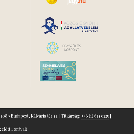
1089 Budapest, Kálvária tér 14. | Titkárság:
+36 (1) 611 9225
|
előtt 1 órával)