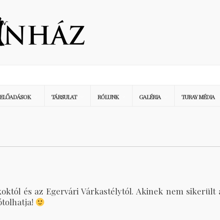
ELŐADÁSOK
TÁRSULAT
RÓLUNK
GALÉRIA
TURAY MÉDIA
októl és az Egervári Várkastélytól. Akinek nem sikerült 
ótolhatja!