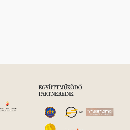
EGYÜTTMŰKÖDŐ
PARTNEREINK