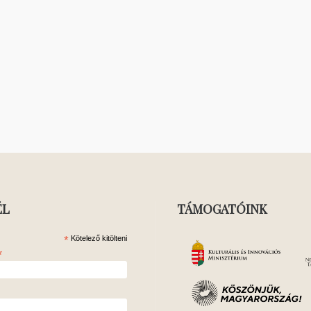
ÉL
TÁMOGATÓINK
*
Kötelező kitölteni
*