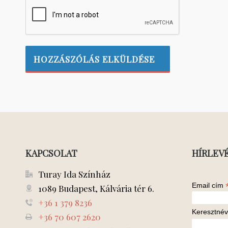
KAPCSOLAT
HÍRLEV
Turay Ida Színház
Email cím
1089 Budapest, Kálvária tér 6.
+36 1 379 8236
Keresztnév
+36 70 607 2620