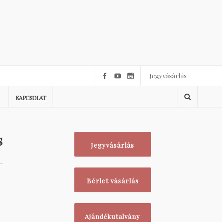
Jegyvásárlás
KAPCSOLAT
s
Jegyvásárlás
Bérlet vásárlás
Ajándékutalvány