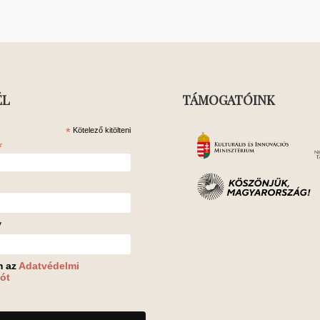
ÉL
TÁMOGATÓINK
*
Kötelező kitölteni
*
v
m az
Adatvédelmi
ót