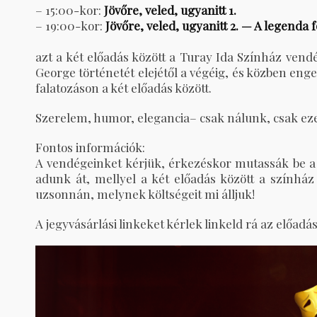
– 15:00-kor:
Jövőre, veled, ugyanitt 1.
– 19:00-kor:
Jövőre, veled, ugyanitt 2. — A legenda 
azt a két előadás között a Turay Ida Színház vendé
George történetét elejétől a végéig, és közben eng
falatozáson a két előadás között.
Szerelem, humor, elegancia– csak nálunk, csak ezen
Fontos információk:
A vendégeinket kérjük, érkezéskor mutassák be a 1
adunk át, mellyel a két előadás között a színház
uzsonnán, melynek költségeit mi álljuk!
A jegyvásárlási linkeket kérlek linkeld rá az előadá