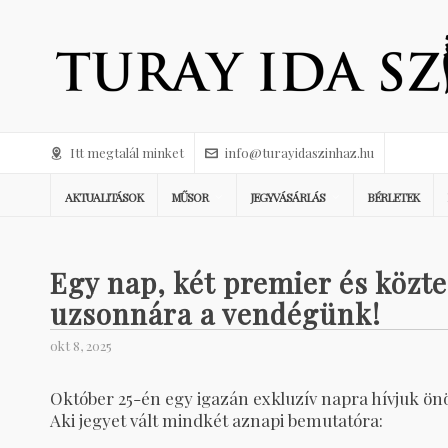
Itt megtalál minket
info@turayidaszinhaz.hu
AKTUALITÁSOK
MŰSOR
JEGYVÁSÁRLÁS
BÉRLETEK
Egy nap, két premier és közte
uzsonnára a vendégünk!
okt 8, 2025
Október 25-én egy igazán exkluzív napra hívjuk ön
Aki jegyet vált mindkét aznapi bemutatóra: