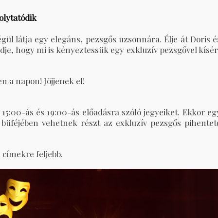
folytatódik
gül látja egy elegáns, pezsgős uzsonnára. Élje át Doris é
edje, hogy mi is kényeztessük egy exkluzív pezsgővel kísér
 a napon! Jöjjenek el!
5:00-ás és 19:00-ás előadásra szóló jegyeiket. Ekkor eg
 büféjében vehetnek részt az exkluzív pezsgős pihentet
s címekre feljebb.