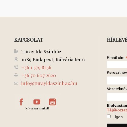
KAPCSOLAT
HÍRLEV
Turay Ida Színház
Email cím
1089 Budapest, Kálvária tér 6.
+36 1 379 8236
Keresztnév
+36 70 607 2620
info@turayidaszinhaz.hu
Vezetékné
Elolvasta
Kövessen minket!
Tájékoztat
Igen