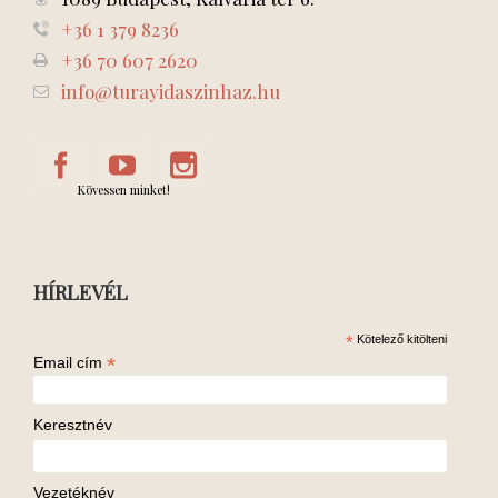
+36 1 379 8236
+36 70 607 2620
info@turayidaszinhaz.hu
Kövessen minket!
HÍRLEVÉL
*
Kötelező kitölteni
*
Email cím
Keresztnév
Vezetéknév