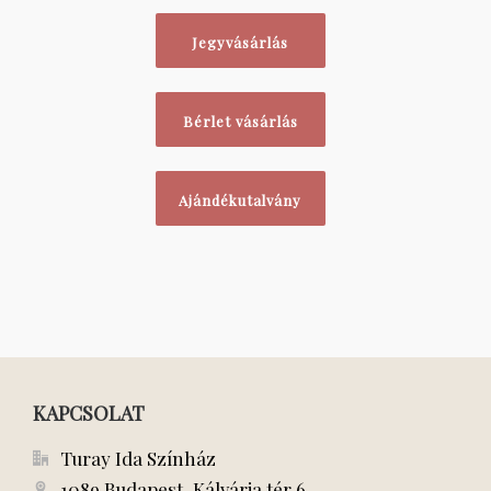
Jegyvásárlás
Bérlet vásárlás
Ajándékutalvány
KAPCSOLAT
Turay Ida Színház
1089 Budapest, Kálvária tér 6.