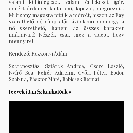
valami különlegeset, valami érdekeset ígér,
amiért érdemes kattintani, lapozni, megnézni…
Mi bizony magasra tettük a mércét, hiszen az Egy
szerethető nő című előadásunkban nemhogy a
nő szerethető, hanem az összes karakter
imádnivaló! Nézzék csak meg a videót, hogy
mennyire!
Rendező: Rozgonyi Ádám
Szereposztás: Sztárek Andrea, Csere László,
Nyírő Bea, Fehér Adrienn, Győri Péter, Bodor
Szabina, Pásztor Máté, Babicsek Bernát
Jegyek itt még kaphatóak »