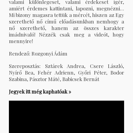
valami különlegeset, valami érdekeset ígér,
amiért érdemes kattintani, lapozni, megnézni…
Mi bizony magasra tettük a mércét, hiszen az Egy
szerethető nő című előadásunkban nemhogy a
nő szerethető, hanem az összes karakter
imádnivaló! Nézzék csak meg a videót, hogy
mennyire!
Rendező: Rozgonyi Ádám
Szereposztás: Sztárek Andrea, Csere László,
Nyírő Bea, Fehér Adrienn, Győri Péter, Bodor
Szabina, Pásztor Máté, Babicsek Bernát
Jegyek itt még kaphatóak »