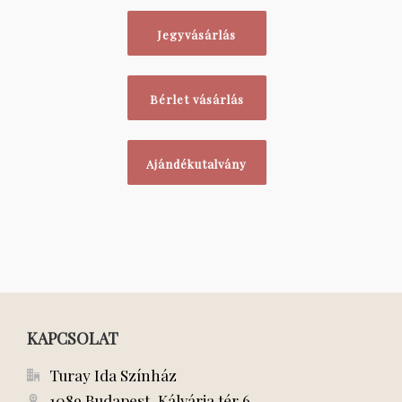
Jegyvásárlás
Bérlet vásárlás
Ajándékutalvány
KAPCSOLAT
Turay Ida Színház
1089 Budapest, Kálvária tér 6.