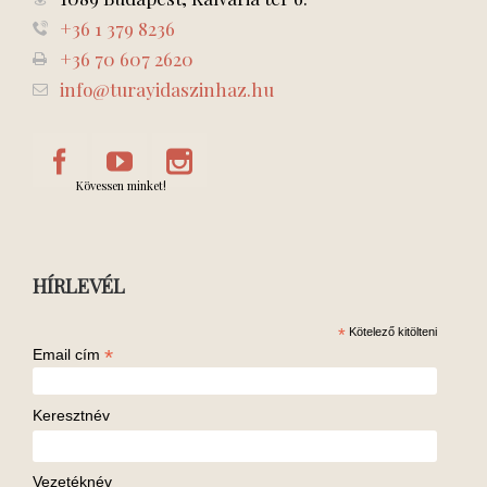
+36 1 379 8236
+36 70 607 2620
info@turayidaszinhaz.hu
Kövessen minket!
HÍRLEVÉL
*
Kötelező kitölteni
*
Email cím
Keresztnév
Vezetéknév