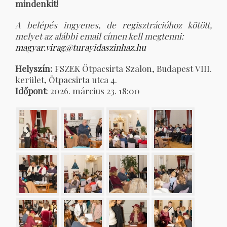
mindenkit!
A belépés ingyenes, de regisztrációhoz kötött,
melyet az alábbi email címen kell megtenni:
magyar.virag@turayidaszinhaz.hu
Helyszín:
FSZEK Ötpacsirta Szalon, Budapest VIII.
kerület, Ötpacsirta utca 4.
Időpont
: 2026. március 23. 18:00