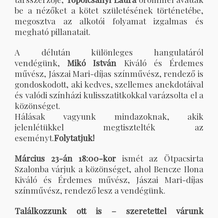
be a nézőket a kötet születésének történetébe,
megosztva az alkotói folyamat izgalmas és
megható pillanatait.
A délután különleges hangulatáról
vendégünk,
Mikó István
Kiváló és Érdemes
művész, Jászai Mari-díjas színművész, rendező is
gondoskodott, aki kedves, szellemes anekdotáival
és valódi színházi kulisszatitkokkal varázsolta el a
közönséget.
Hálásak vagyunk mindazoknak, akik
jelenlétükkel megtisztelték az
eseményt.
Folytatjuk!
Március 23-án 18:00-kor
ismét az Ötpacsirta
Szalonba várjuk a közönséget, ahol Bencze Ilona
Kiváló és Érdemes művész, Jászai Mari-díjas
színművész, rendező lesz a vendégünk.
Találkozzunk ott is – szeretettel várunk