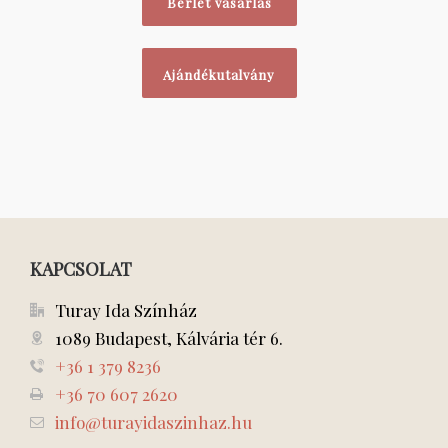
Bérlet vásárlás
Ajándékutalvány
KAPCSOLAT
Turay Ida Színház
1089 Budapest, Kálvária tér 6.
+36 1 379 8236
+36 70 607 2620
info@turayidaszinhaz.hu