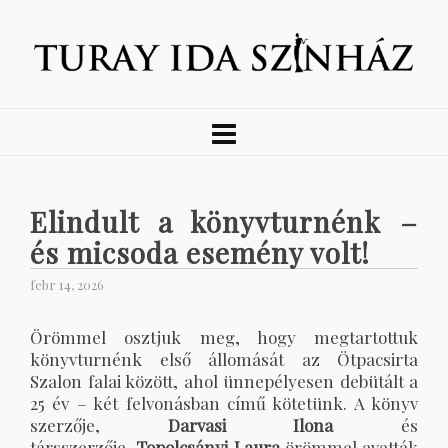
Elindult a könyvturnénk –
és micsoda esemény volt!
febr 14, 2026
Örömmel osztjuk meg, hogy megtartottuk
könyvturnénk első állomását az Ötpacsirta
Szalon falai között, ahol ünnepélyesen debütált a
25 év – két felvonásban című kötetünk. A könyv
szerzője,
Darvasi Ilona
és
társszerzője,
Topolcsányi Laura
örömmel avatták