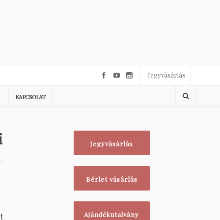
Jegyvásárlás
KAPCSOLAT
i
Jegyvásárlás
Bérlet vásárlás
Ajándékutalvány
t