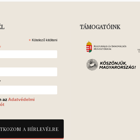
ÉL
TÁMOGATÓINK
*
Kötelező kitölteni
*
v
m az
Adatvédelmi
ót