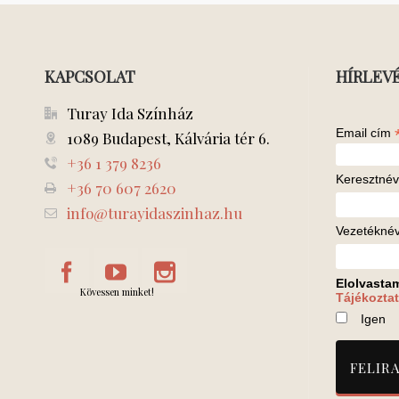
KAPCSOLAT
HÍRLEV
Turay Ida Színház
Email cím
1089 Budapest, Kálvária tér 6.
+36 1 379 8236
Keresztnév
+36 70 607 2620
info@turayidaszinhaz.hu
Vezetékné
Elolvasta
Kövessen minket!
Tájékoztat
Igen