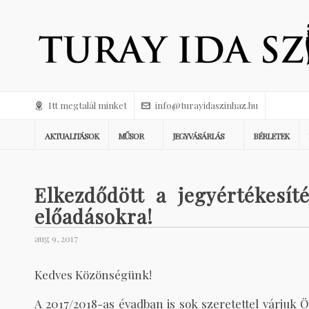
Itt megtalál minket
info@turayidaszinhaz.hu
AKTUALITÁSOK
MŰSOR
JEGYVÁSÁRLÁS
BÉRLETEK
Elkezdődött a jegyértékesít
előadásokra!
aug 9, 2017
Kedves Közönségünk!
A 2017/2018-as évadban is sok szeretettel várjuk 