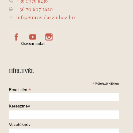
+36 1 379 8236
+36 70 607 2620
info@turayidaszinhaz.hu
Kövessen minket!
HÍRLEVÉL
*
Kötelező kitölteni
*
Email cím
Keresztnév
Vezetéknév