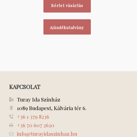
Bérlet vásárlás
Ajándékutalvány
KAPCSOLAT
Turay Ida Színház
1089 Budapest, Kálvária tér 6.
+36 1 379 8236
+36 70 607 2620
info@turayidaszinhaz.hu