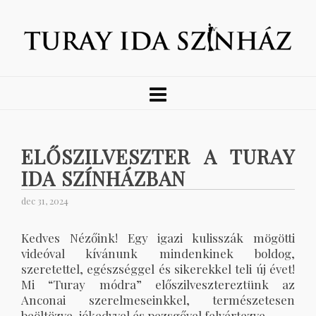
ELŐSZILVESZTER A TURAY
IDA SZÍNHÁZBAN
dec 31, 2024
Kedves Nézőink! Egy igazi kulisszák mögötti
videóval kívánunk mindenkinek boldog,
szeretettel, egészséggel és sikerekkel teli új évet!
Mi “Turay módra” előszilvesztereztünk az
Anconai szerelmeseinkkel, természetesen
beöltözve, jókedvvel és pezsgővel felvértezve.