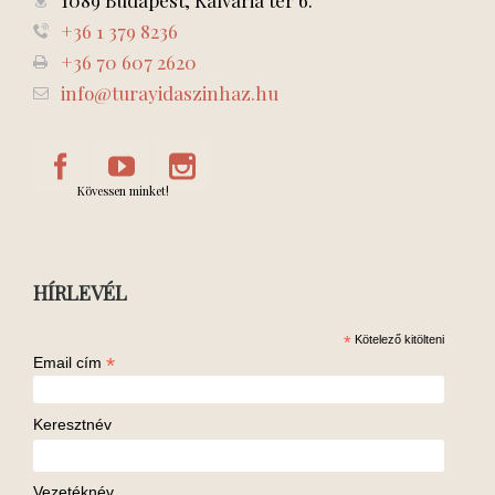
1089 Budapest, Kálvária tér 6.
+36 1 379 8236
+36 70 607 2620
info@turayidaszinhaz.hu
Kövessen minket!
HÍRLEVÉL
*
Kötelező kitölteni
*
Email cím
Keresztnév
Vezetéknév