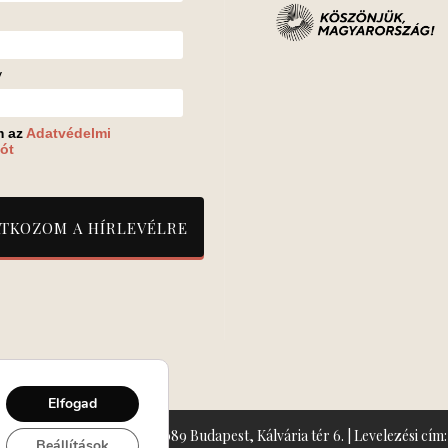
v
m az
Adatvédelmi
ót
Elfogad
zín: Turay Ida Színház 1089 Budapest, Kálvária tér 6. | Levelezési cím: 
Beállítások