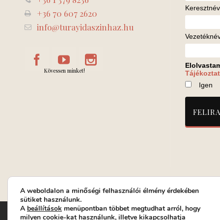
Keresztnév
+36 70 607 2620
info@turayidaszinhaz.hu
Vezetékné
Elolvasta
Kövessen minket!
Tájékoztat
Igen
A weboldalon a minőségi felhasználói élmény érdekében
sütiket használunk.
A
beállítások
menüpontban többet megtudhat arról, hogy
Turay Ida Színház Közhasznú Nonprofit Kft. | Működési helys
milyen cookie-kat használunk, illetve kikapcsolhatja