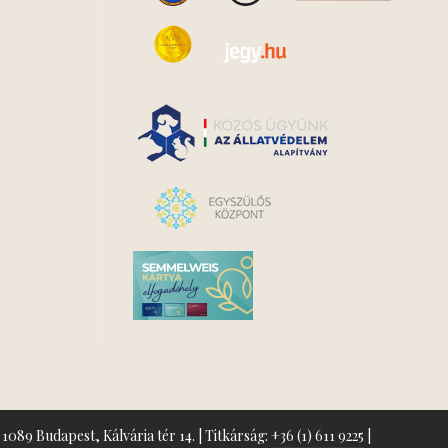
1089 Budapest, Kálvária tér 14. | Titkárság:
+36 (1) 611 9225
|