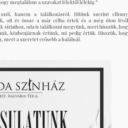
 hogy megtalálom a szavakat lélektől lélekig.”
zól, hanem a találkozásról. Hitünk szerint elhuny
k, ott ér össze a már célba értek és a még úton lévő
k sírjaihoz, oda is találkozni megyünk, mert hisszük, hog
ánk, közbenjárnak értünk, mi pedig értük. Hisszük, hog
, mert a szeretet erősebb a halálnál.