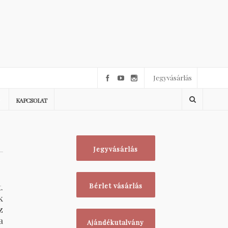
Jegyvásárlás
KAPCSOLAT
Jegyvásárlás
.
Bérlet vásárlás
k
z
a
Ajándékutalvány