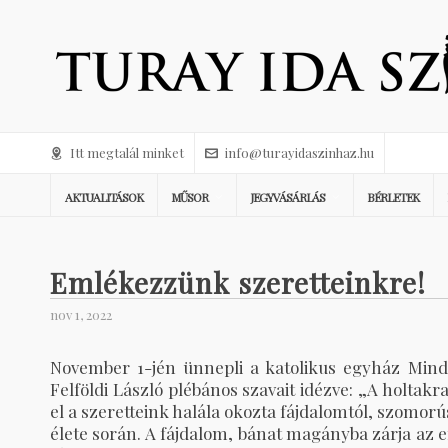
Itt megtalál minket
info@turayidaszinhaz.hu
AKTUALITÁSOK
MŰSOR
JEGYVÁSÁRLÁS
BÉRLETEK
Emlékezzünk szeretteinkre!
nov 1, 2022
November 1-jén ünnepli a katolikus egyház Mind
Felföldi László plébános szavait idézve: „A holta
el a szeretteink halála okozta fájdalomtól, szomo
élete során. A fájdalom, bánat magányba zárja az 