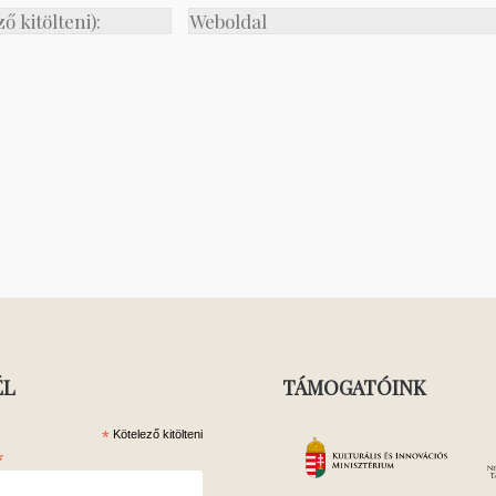
ÉL
TÁMOGATÓINK
*
Kötelező kitölteni
*