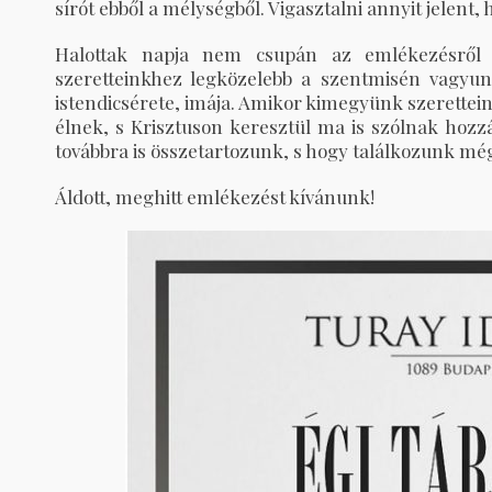
sírót ebből a mélységből. Vigasztalni annyit jelent,
Halottak napja nem csupán az emlékezésről s
szeretteinkhez legközelebb a szentmisén vagyun
istendicsérete, imája. Amikor kimegyünk szerettein
élnek, s Krisztuson keresztül ma is szólnak hozz
továbbra is összetartozunk, s hogy találkozunk még
Áldott, meghitt emlékezést kívánunk!