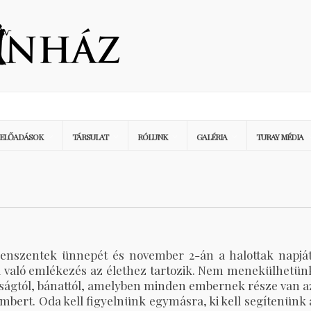
ELŐADÁSOK
TÁRSULAT
RÓLUNK
GALÉRIA
TURAY MÉDIA
enszentek ünnepét és november 2-án a halottak napját
kra való emlékezés az élethez tartozik. Nem menekülhetün
rúságtól, bánattól, amelyben minden embernek része van a
embert. Oda kell figyelnünk egymásra, ki kell segítenünk 