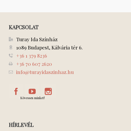
KAPCSOLAT
Turay Ida Színház
1089 Budapest, Kálvária tér 6.
+36 1 379 8236
+36 70 607 2620
info@turayidaszinhaz.hu
Kövessen minket!
HÍRLEVÉL