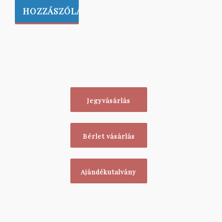
Jegyvásárlás
Bérlet vásárlás
Ajándékutalvány