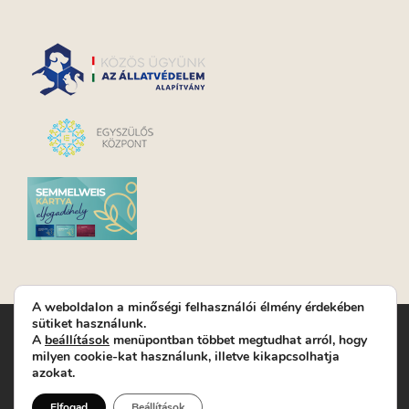
A weboldalon a minőségi felhasználói élmény érdekében
sütiket használunk.
Turay Ida Színház Közhasznú Nonprofit Kft. | Működési
A
beállítások
menüpontban többet megtudhat arról, hogy
helyszín: Turay Ida Színház 1089 Budapest, Kálvária tér 6. |
milyen cookie-kat használunk, illetve kikapcsolhatja
Levelezési cím: 1089 Budapest, Kálvária tér 14. | Titkárság:
+36
azokat.
(1) 611 9225
|
Nyeremenyjáték szabályzat
|
Jegyrendelés:
+36-70/607-2620
( Hétfő: zárva; Kedd-Péntek:
Elfogad
Beállítások