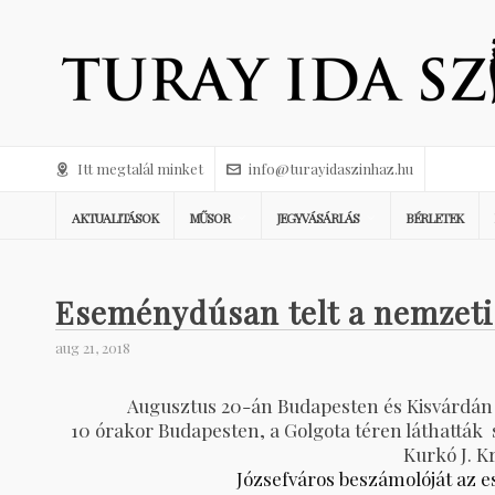
Itt megtalál minket
info@turayidaszinhaz.hu
AKTUALITÁSOK
MŰSOR
JEGYVÁSÁRLÁS
BÉRLETEK
Eseménydúsan telt a nemzeti
aug 21, 2018
Augusztus 20-án Budapesten és Kisvárdán i
10 órakor Budapesten, a Golgota téren láthatták
Kurkó J. K
Józsefváros beszámolóját az e