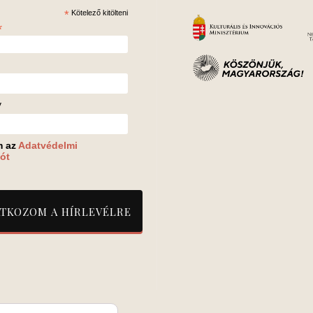
*
Kötelező kitölteni
*
v
m az
Adatvédelmi
ót