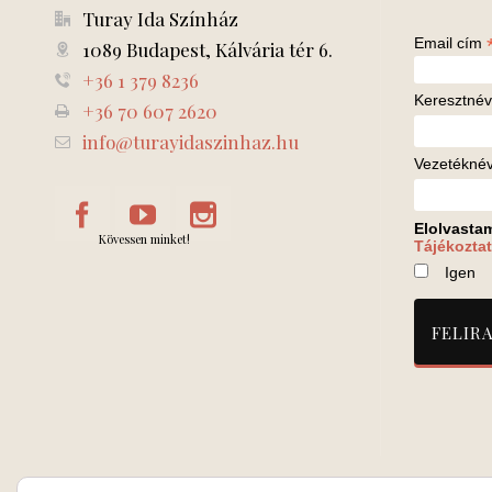
Turay Ida Színház
Email cím
1089 Budapest, Kálvária tér 6.
+36 1 379 8236
Keresztnév
+36 70 607 2620
info@turayidaszinhaz.hu
Vezetékné
Elolvasta
Kövessen minket!
Tájékoztat
Igen