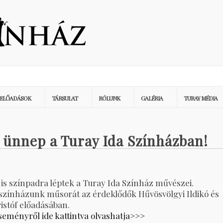
ELŐADÁSOK
TÁRSULAT
RÓLUNK
GALÉRIA
TURAY MÉDIA
 ünnep a Turay Ida Színházban!
s színpadra léptek a Turay Ida Színház művészei.
 színházunk műsorát az érdeklődők Hűvösvölgyi Ildikó és
ristóf előadásában.
seményről ide kattintva olvashatja>>>