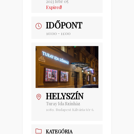
2023 febr 05
Expired!
IDŐPONT
10:00 - 11:00
HELYSZÍN
Turay Ida Színház
1089. Budapest Kálvária tér 6.
KATEGÓRIA