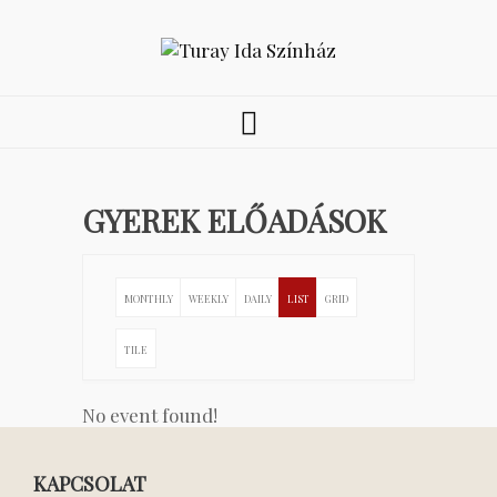
GYEREK ELŐADÁSOK
MONTHLY
WEEKLY
DAILY
LIST
GRID
TILE
No event found!
KAPCSOLAT