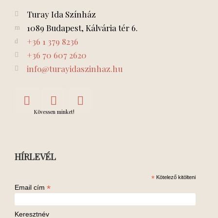
Turay Ida Színház
1089 Budapest, Kálvária tér 6.
+36 1 379 8236
+36 70 607 2620
info@turayidaszinhaz.hu
Kövessen minket!
HÍRLEVÉL
*
Kötelező kitölteni
*
Email cím
Keresztnév