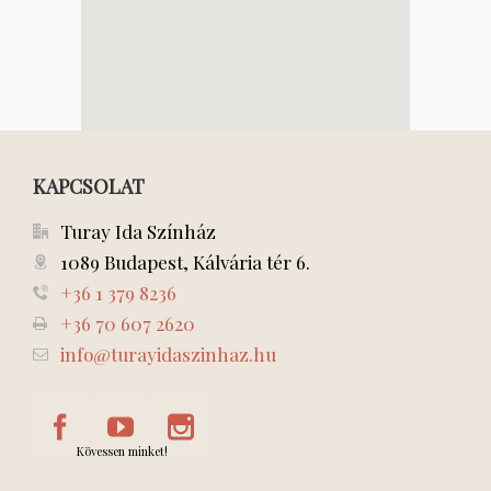
KAPCSOLAT
Turay Ida Színház
1089 Budapest, Kálvária tér 6.
+36 1 379 8236
+36 70 607 2620
info@turayidaszinhaz.hu
Kövessen minket!