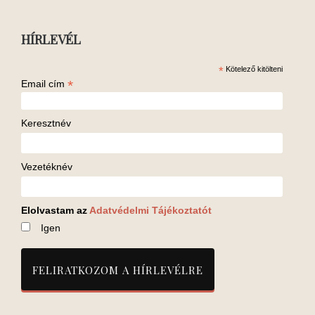
HÍRLEVÉL
*
Kötelező kitölteni
*
Email cím
Keresztnév
Vezetéknév
Elolvastam az
Adatvédelmi Tájékoztatót
Igen