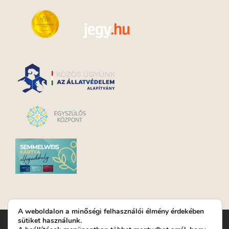
A weboldalon a minőségi felhasználói élmény érdekében
sütiket használunk.
Turay Ida Színház Közhasznú Nonprofit Kft. | Működési