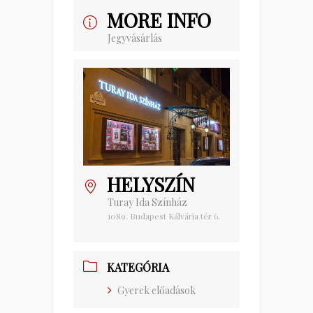
MORE INFO
Jegyvásárlás
HELYSZÍN
Turay Ida Színház
1089. Budapest Kálvária tér 6.
KATEGÓRIA
Gyerek előadások