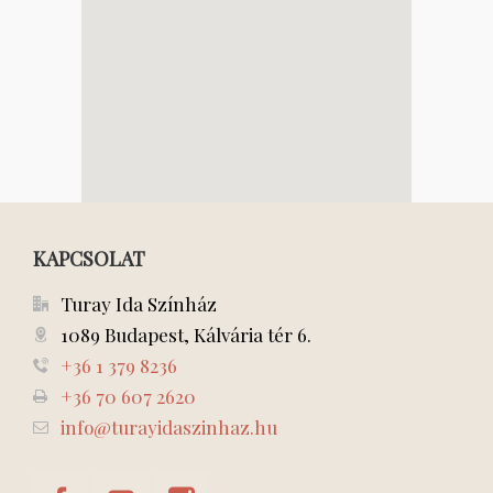
KAPCSOLAT
Turay Ida Színház
1089 Budapest, Kálvária tér 6.
+36 1 379 8236
+36 70 607 2620
info@turayidaszinhaz.hu