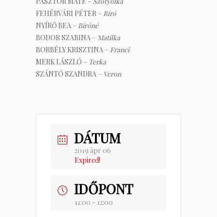
PÁSZTOR MÁTÉ –
Szotyolka
FEHÉRVÁRI PÉTER –
Bíró
NYÍRŐ BEA –
Bíróné
BODOR SZABINA –
Matilka
BORBÉLY KRISZTINA –
Franci
MERK LÁSZLÓ –
Terka
SZÁNTÓ SZANDRA –
Veron
DÁTUM
2019 ápr 06
Expired!
IDŐPONT
11:00 - 12:00