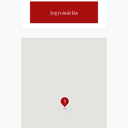
Jegyvásárlás
1