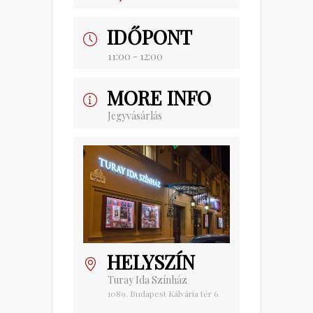
IDŐPONT
11:00 - 12:00
MORE INFO
Jegyvásárlás
HELYSZÍN
Turay Ida Színház
1089. Budapest Kálvária tér 6.