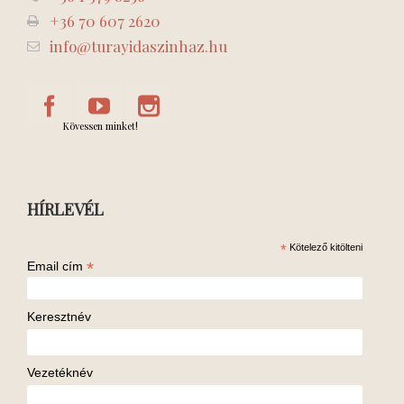
+36 70 607 2620
info@turayidaszinhaz.hu
Kövessen minket!
HÍRLEVÉL
*
Kötelező kitölteni
*
Email cím
Keresztnév
Vezetéknév