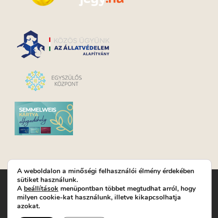
A weboldalon a minőségi felhasználói élmény érdekében
sütiket használunk.
Turay Ida Színház Közhasznú Nonprofit Kft. | Működési
A
beállítások
menüpontban többet megtudhat arról, hogy
helyszín: Turay Ida Színház 1089 Budapest, Kálvária tér 6. |
milyen cookie-kat használunk, illetve kikapcsolhatja
Levelezési cím: 1089 Budapest, Kálvária tér 14. | Titkárság:
+36
azokat.
(1) 611 9225
|
Nyeremenyjáték szabályzat
|