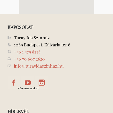
KAPCSOLAT
Turay Ida Színház
1089 Budapest, Kálvária tér 6.
+36 1 379 8236
+36 70 607 2620
info@turayidaszinhaz.hu
Kövessen minket!
HÍRLEVÉL