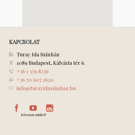
KAPCSOLAT
Turay Ida Színház
1089 Budapest, Kálvária tér 6.
+36 1 379 8236
+36 70 607 2620
info@turayidaszinhaz.hu
Kövessen minket!