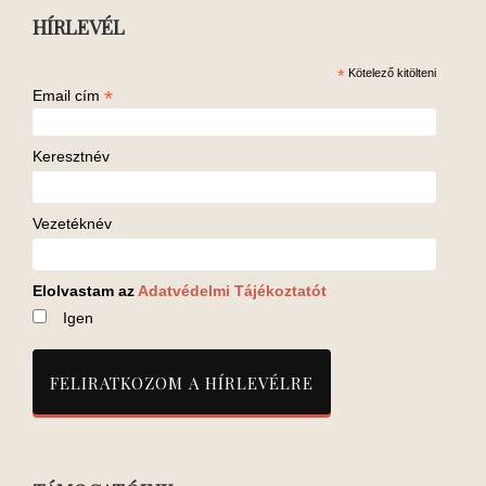
HÍRLEVÉL
*
Kötelező kitölteni
*
Email cím
Keresztnév
Vezetéknév
Elolvastam az
Adatvédelmi Tájékoztatót
Igen