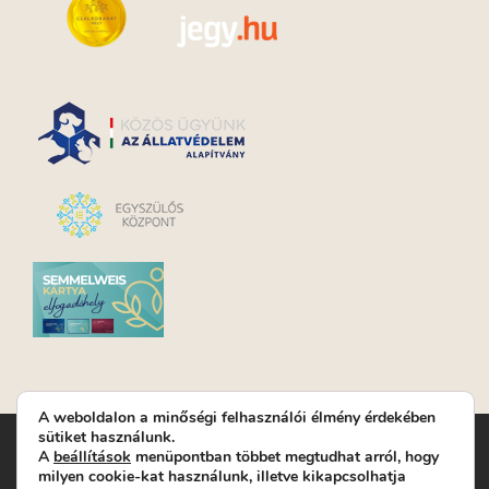
A weboldalon a minőségi felhasználói élmény érdekében
sütiket használunk.
Turay Ida Színház Közhasznú Nonprofit Kft. | Működési
A
beállítások
menüpontban többet megtudhat arról, hogy
helyszín: Turay Ida Színház 1089 Budapest, Kálvária tér 6. |
milyen cookie-kat használunk, illetve kikapcsolhatja