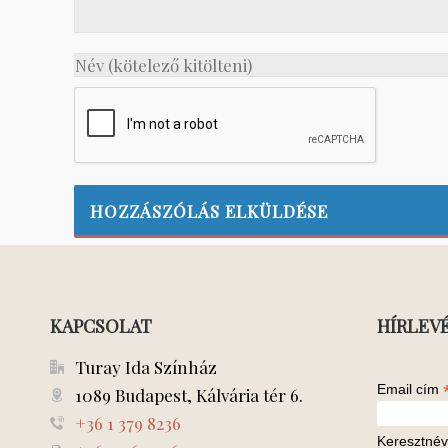
KAPCSOLAT
HÍRLEV
Turay Ida Színház
Email cím
1089 Budapest, Kálvária tér 6.
+36 1 379 8236
Keresztnév