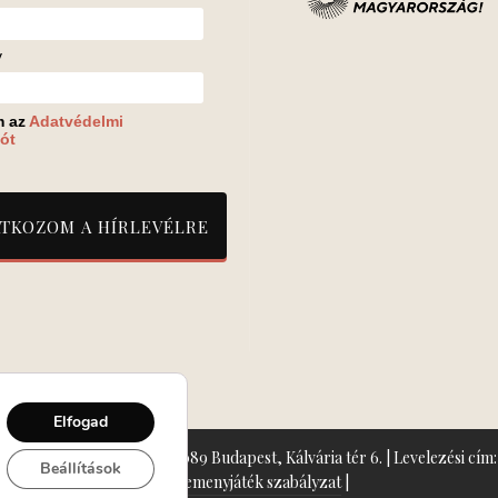
v
m az
Adatvédelmi
ót
Elfogad
zín: Turay Ida Színház 1089 Budapest, Kálvária tér 6. | Levelezési cím: 
Beállítások
Nyeremenyjáték szabályzat
|