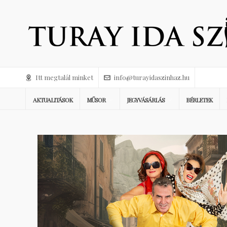
Itt megtalál minket
info@turayidaszinhaz.hu
AKTUALITÁSOK
MŰSOR
JEGYVÁSÁRLÁS
BÉRLETEK