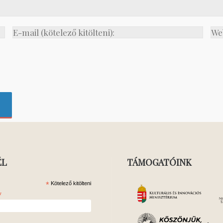
ÉL
TÁMOGATÓINK
*
Kötelező kitölteni
*