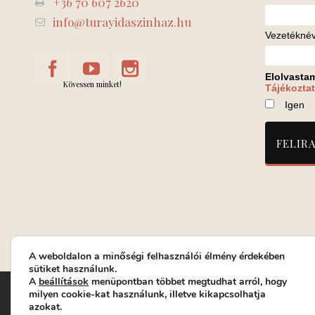
+36 70 607 2620
info@turayidaszinhaz.hu
Vezetékné
Elolvasta
Kövessen minket!
Tájékoztat
Igen
A weboldalon a minőségi felhasználói élmény érdekében
sütiket használunk.
A
beállítások
menüpontban többet megtudhat arról, hogy
Turay Ida Színház Közhasznú Nonprofit Kft. | Működési helys
milyen cookie-kat használunk, illetve kikapcsolhatja
azokat.