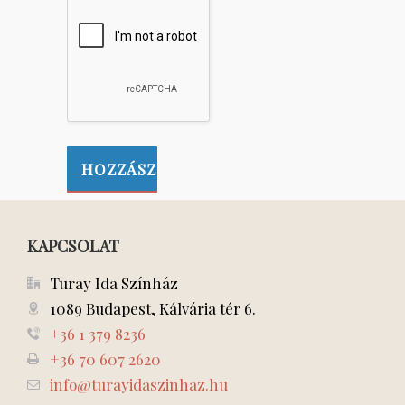
KAPCSOLAT
Turay Ida Színház
1089 Budapest, Kálvária tér 6.
+36 1 379 8236
+36 70 607 2620
info@turayidaszinhaz.hu