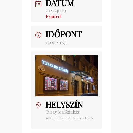
DÁTUM
2023 ápr 23
Expired!
IDŐPONT
15:00 - 17:35
HELYSZÍN
Turay Ida Színház
1089. Budapest Kálvária tér 6.