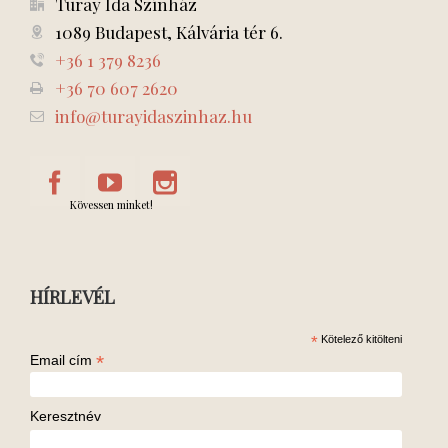
Turay Ida Színház
1089 Budapest, Kálvária tér 6.
+36 1 379 8236
+36 70 607 2620
info@turayidaszinhaz.hu
Kövessen minket!
HÍRLEVÉL
*
Kötelező kitölteni
*
Email cím
Keresztnév