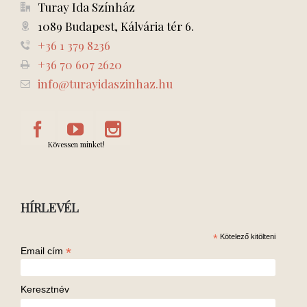
Turay Ida Színház
1089 Budapest, Kálvária tér 6.
+36 1 379 8236
+36 70 607 2620
info@turayidaszinhaz.hu
Kövessen minket!
HÍRLEVÉL
*
Kötelező kitölteni
*
Email cím
Keresztnév