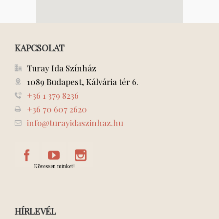
KAPCSOLAT
Turay Ida Színház
1089 Budapest, Kálvária tér 6.
+36 1 379 8236
+36 70 607 2620
info@turayidaszinhaz.hu
Kövessen minket!
HÍRLEVÉL