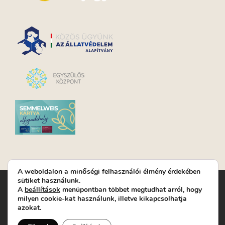
A weboldalon a minőségi felhasználói élmény érdekében
sütiket használunk.
Turay Ida Színház Közhasznú Nonprofit Kft. | Működési
A
beállítások
menüpontban többet megtudhat arról, hogy
helyszín: Turay Ida Színház 1089 Budapest, Kálvária tér 6. |
milyen cookie-kat használunk, illetve kikapcsolhatja
Levelezési cím: 1089 Budapest, Kálvária tér 14. | Titkárság:
+36
azokat.
(1) 611 9225
|
Nyeremenyjáték szabályzat
|