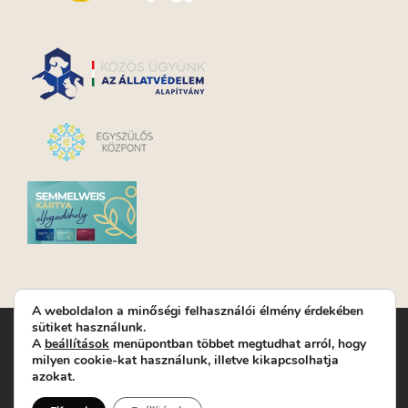
A weboldalon a minőségi felhasználói élmény érdekében
sütiket használunk.
Turay Ida Színház Közhasznú Nonprofit Kft. | Működési
A
beállítások
menüpontban többet megtudhat arról, hogy
helyszín: Turay Ida Színház 1089 Budapest, Kálvária tér 6. |
milyen cookie-kat használunk, illetve kikapcsolhatja
Levelezési cím: 1089 Budapest, Kálvária tér 14. | Titkárság:
+36
azokat.
(1) 611 9225
|
Nyeremenyjáték szabályzat
|