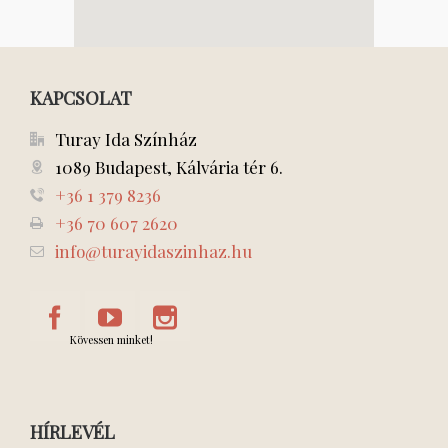
KAPCSOLAT
Turay Ida Színház
1089 Budapest, Kálvária tér 6.
+36 1 379 8236
+36 70 607 2620
info@turayidaszinhaz.hu
Kövessen minket!
HÍRLEVÉL