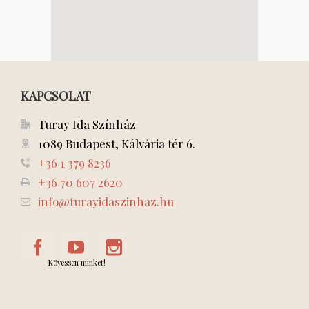
KAPCSOLAT
Turay Ida Színház
1089 Budapest, Kálvária tér 6.
+36 1 379 8236
+36 70 607 2620
info@turayidaszinhaz.hu
Kövessen minket!