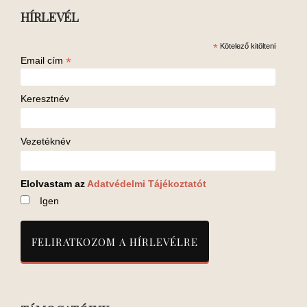
HÍRLEVÉL
*
Kötelező kitölteni
*
Email cím
Keresztnév
Vezetéknév
Elolvastam az
Adatvédelmi Tájékoztatót
Igen