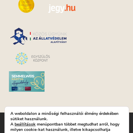
A weboldalon a minőségi felhasználói élmény érdekében
sütiket használunk.
Turay Ida Színház Közhasznú Nonprofit Kft. | Működési
A
beállítások
menüpontban többet megtudhat arról, hogy
helyszín: Turay Ida Színház 1089 Budapest, Kálvária tér 6. |
milyen cookie-kat használunk, illetve kikapcsolhatja