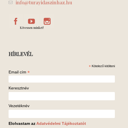
info@turayidaszinhaz.hu
Kövessen minket!
HÍRLEVÉL
*
Kötelező kitölteni
*
Email cím
Keresztnév
Vezetéknév
Elolvastam az
Adatvédelmi Tájékoztatót